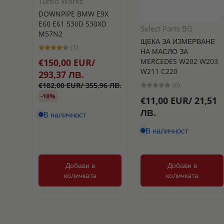
Turbo Works
DOWNPIPE BMW E9X
E60 E61 530D 530XD
Select Parts BG
M57N2
ЩЕКА ЗА ИЗМЕРВАНЕ
(1)
НА МАСЛО ЗА
MERCEDES W202 W203
€150,00 EUR/
W211 C220
293,37 ЛВ.
(0)
€182,00 EUR/ 355,96 ЛВ.
-18%
€11,00 EUR/ 21,51
ЛВ.
В наличност
В наличност
Добави в
Добави в
количката
количката