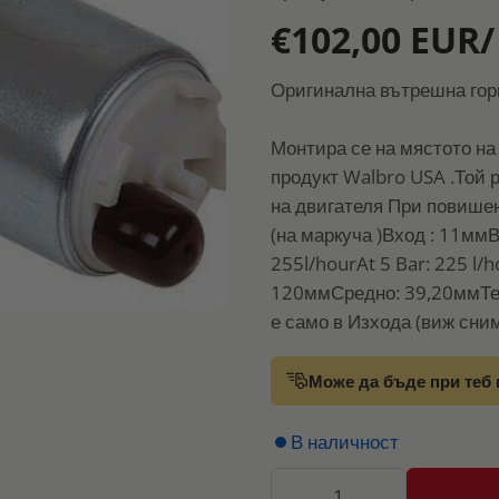
€102,00 EUR/
Оригинална вътрешна гор
Монтира се на мястото на
продукт Walbro USA .Той 
на двигателя При повише
(на маркуча )Вход : 11ммВ
255l/hourAt 5 Bar: 225 l/
120ммСредно: 39,20ммТег
е само в Изхода (виж сним
Може да бъде при теб 
В наличност