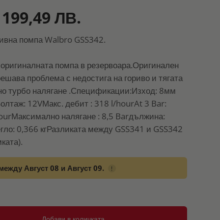
 199,49 ЛВ.
ивна помпа Walbro GSS342.
 оригиналната помпа в резервоара.Оригинален
решава проблема с недостига на гориво и тягата
но турбо налягане .Спецификации:Изход: 8мм
олтаж: 12VМакс. дебит : 318 l/hourAt 3 Bar:
hourМаксимално налягане : 8,5 Barдължина:
ло: 0,366 кгРазликата между GSS341 и GSS342
ката).
между Август 08 и Август 09.
!
Добави в количката