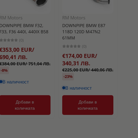
RM Motors
RM Motors
Turbo
DOWNPIPE BMW F32,
DOWNPIPE BMW E87
BLOW 
F33, F36 440I, 440IX B58
118D 120D M47N2
РАЗТ
61MM
(0)
TURB
(0)
€353,00 EUR/
25MM
€174,00 EUR/
690,41 ЛВ.
340,31 ЛВ.
€384,00 EUR/ 751,04 ЛВ.
€177
€225,00 EUR/ 440,06 ЛВ.
-8%
346,
-23%
В наличност
В наличност
Добави в
Добави в
количката
количката