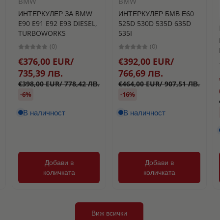
BMW
BMW
ИНТЕРКУЛЕР ЗА BMW
ИНТЕРКУЛЕР БМВ Е60
E90 E91 E92 E93 DIESEL,
525D 530D 535D 635D
TURBOWORKS
535I
(0)
(0)
€376,00 EUR/
€392,00 EUR/
735,39 ЛВ.
766,69 ЛВ.
€398,00 EUR/ 778,42 ЛВ.
€464,00 EUR/ 907,51 ЛВ.
-6%
-16%
В наличност
В наличност
Добави в
Добави в
количката
количката
Виж всички