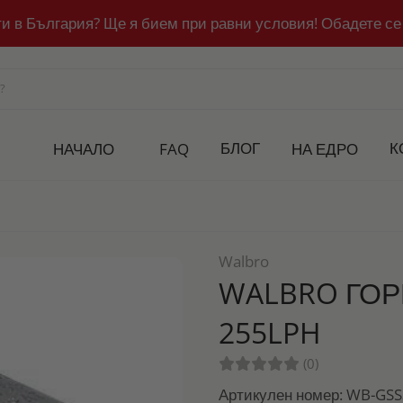
ти в България? Ще я бием при равни условия! Обадете се
БЛОГ
К
НАЧАЛО
FAQ
НА ЕДРО
Walbro
WALBRO ГОР
255LPH
(0)
Артикулен номер: WB-GS