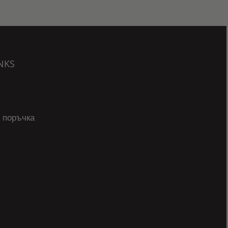
NKS
 поръчка