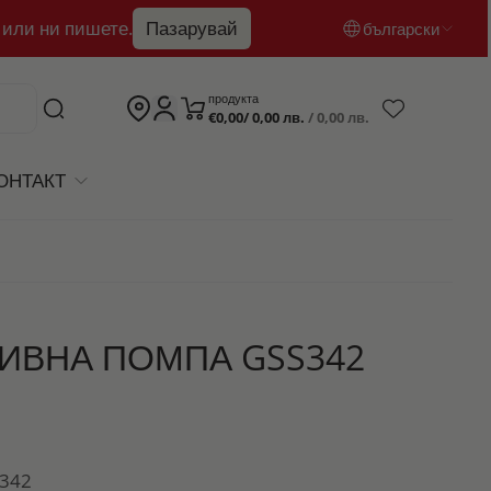
 или ни пишете.
Пазарувай
български
български
продукта
€0,00/ 0,00 лв.
/ 0,00 лв.
English
română
ОНТАКТ
ИВНА ПОМПА GSS342
S342