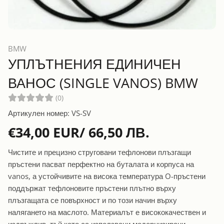
BMW
УПЛЪТНЕНИЯ ЕДИНИЧЕН
ВАНОС (SINGLE VANOS) BMW
(0)
Артикулен номер: VS-SV
€34,00 EUR/ 66,50 ЛВ.
Чистите и прецизно струговани тефлонови плъзгащи
пръстени пасват перфектно на буталата и корпуса на
vanos, а устойчивите на висока температура O-пръстени
поддържат тефлоновите пръстени плътно върху
плъзгащата се повърхност и по този начин върху
налягането на маслото. Материалът е висококачествен и
издръжлив, тъй като са използвани модернизирани