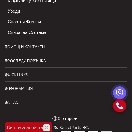
Маркучи Турбо Пътища
Уреди
Спортни Филтри
Спирачна Система
ПОМОЩ И КОНТАКТИ
ПРОСЛЕДИ ПОРЪЧКА
QUICK LINKS
ИНФОРМАЦИЯ
ЗА НАС
български
Виж намаленията
© 2026,
SelectParts.BG
.
български