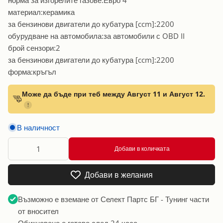
материал:керамика
за бензинови двигатели до кубатура [ccm]:2200
обурудване на автомобила:за автомобили с OBD II
брой сензори:2
за бензинови двигатели до кубатура [ccm]:2200
форма:кръгъл
Може да бъде при теб между Август 11 и Август 12.
!
В наличност
Добави в количката
Добави в желания
Възможно е вземане от
Селект Партс БГ - Тунинг части
от вносител
Обикновено е готово след 24 часа