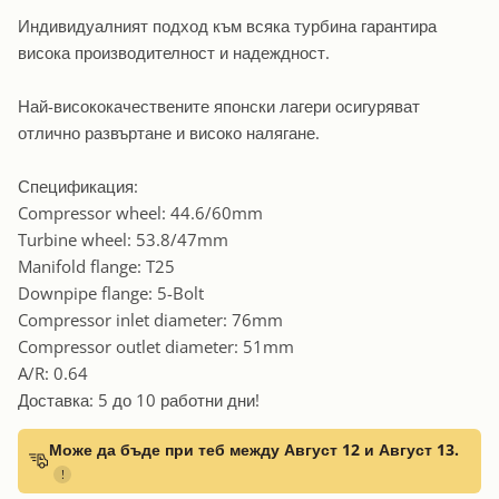
Индивидуалният подход към всяка турбина гарантира
висока производителност и надеждност.
Най-висококачествените японски лагери осигуряват
отлично развъртане и високо налягане.
Спецификация:
Compressor wheel: 44.6/60mm
Turbine wheel: 53.8/47mm
Manifold flange: T25
Downpipe flange: 5-Bolt
Compressor inlet diameter: 76mm
Compressor outlet diameter: 51mm
A/R: 0.64
Доставка: 5 до 10 работни дни!
Може да бъде при теб между Август 12 и Август 13.
!