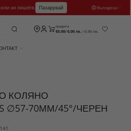
 или ни пишете.
Пазарувай
български
български
продукта
€0,00/ 0,00 лв.
/ 0,00 лв.
English
română
ОНТАКТ
О КОЛЯНО
 ∅57-70ММ/45°/ЧЕРЕН
1141