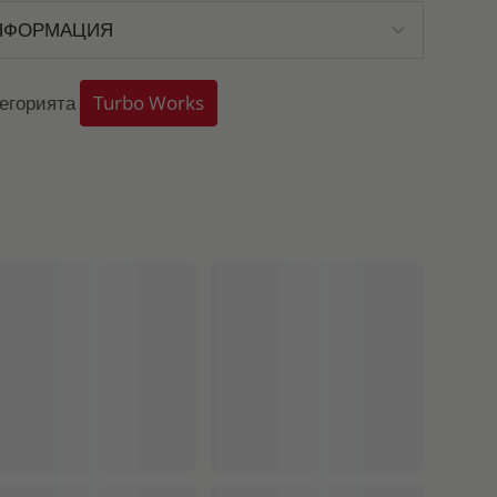
НФОРМАЦИЯ
тегорията
Turbo Works