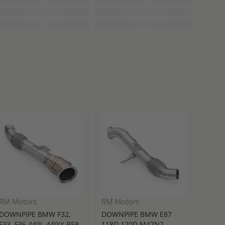
RM Motors
RM Motors
Turbo
DOWNPIPE BMW F32,
DOWNPIPE BMW E87
BLOW 
F33, F36 440I, 440IX B58
118D 120D M47N2