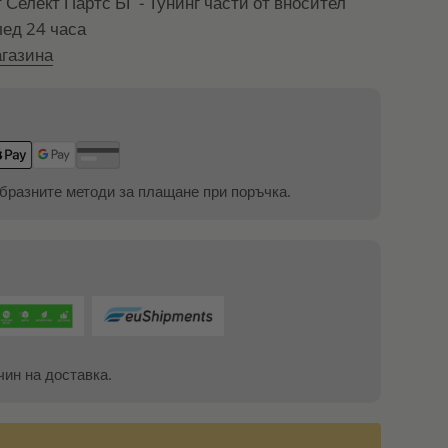
т
Селект Партс БГ - Тунинг части от вносител
лед 24 часа
газина
бразните методи за плащане при поръчка.
чин на доставка.