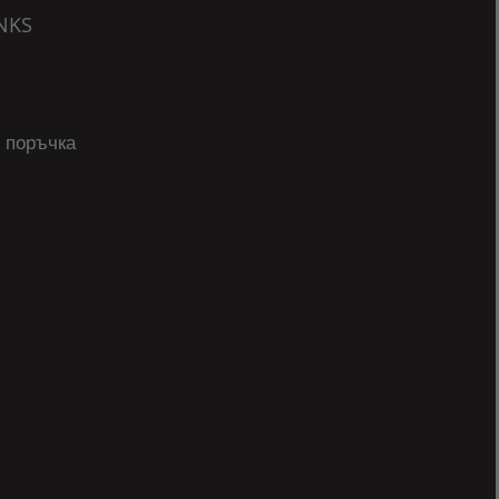
NKS
 поръчка