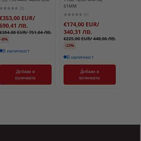
РАЗТ
61MM
(0)
TURB
(0)
€353,00 EUR/
25MM
€174,00 EUR/
690,41 ЛВ.
340,31 ЛВ.
€384,00 EUR/ 751,04 ЛВ.
€177
€225,00 EUR/ 440,06 ЛВ.
-8%
346,
-23%
В наличност
В наличност
Добави в
Добави в
количката
количката