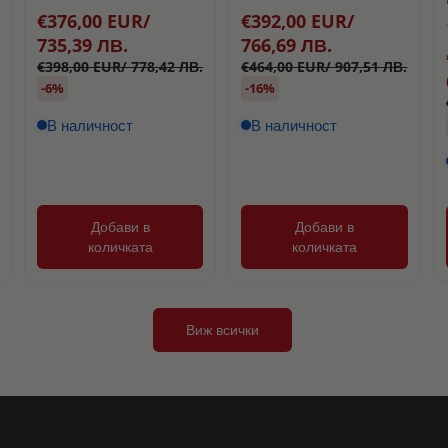
€376,00 EUR/
€392,00 EUR/
735,39 ЛВ.
766,69 ЛВ.
€398,00 EUR/ 778,42 ЛВ.
€464,00 EUR/ 907,51 ЛВ.
-6%
-16%
В наличност
В наличност
Добави в
Добави в
количката
количката
Виж всички