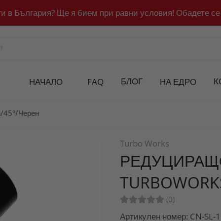
ти в България? Ще я бием при равни условия! Обадете се
БЛОГ
К
НАЧАЛО
FAQ
НА ЕДРО
/45°/Черен
Turbo Works
РЕДУЦИРАЩ
TURBOWORKS
(0)
Артикулен номер: CN-SL-