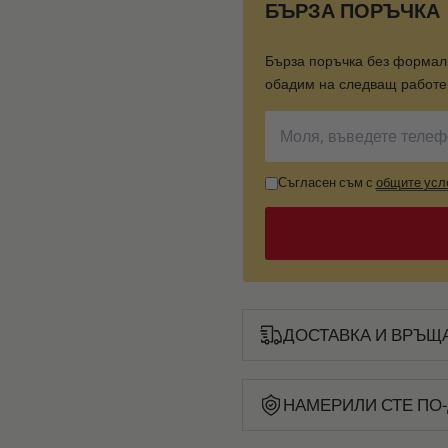
БЪРЗА ПОРЪЧКА
Бърза поръчка без формал
обадим на следващ работен
Съгласен съм с
общите усл
ДОСТАВКА И ВРЪЩ
НАМЕРИЛИ СТЕ ПО-