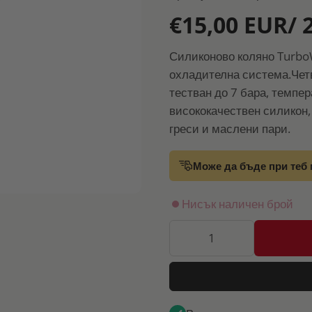
€15,00 EUR/ 
Силиконово коляно Turbo
охладителна система.Четв
тестван до 7 бара, темпер
висококачествен силикон,
греси и маслени пари.
Може да бъде при теб 
Нисък наличен брой