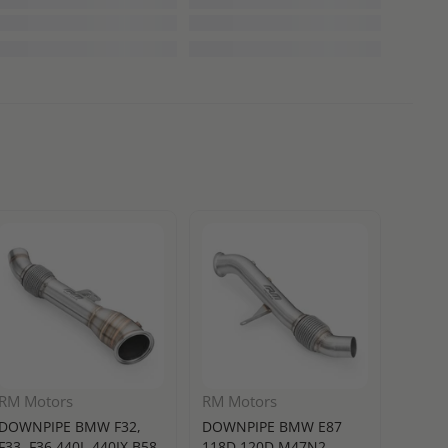
RM Motors
RM Motors
Turbo
DOWNPIPE BMW F32,
DOWNPIPE BMW E87
BLOW 
F33, F36 440I, 440IX B58
118D 120D M47N2