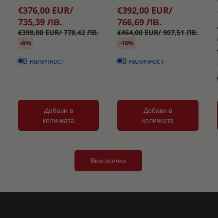
€376,00 EUR/
€392,00 EUR/
735,39 ЛВ.
766,69 ЛВ.
€398,00 EUR/ 778,42 ЛВ.
€464,00 EUR/ 907,51 ЛВ.
-6%
-16%
В наличност
В наличност
Добави в
Добави в
количката
количката
Виж всички