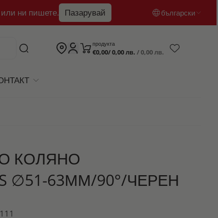
 или ни пишете.
Пазарувай
български
български
продукта
€0,00/ 0,00 лв.
/ 0,00 лв.
English
română
ОНТАКТ
О КОЛЯНО
 ∅51-63ММ/90°/ЧЕРЕН
1111