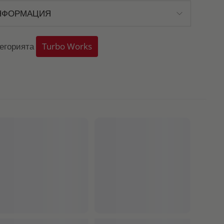
НФОРМАЦИЯ
тегорията
Turbo Works