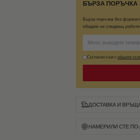
БЪРЗА ПОРЪЧКА
Бърза поръчка без формал
обадим на следващ работен
Съгласен съм с
общите усл
ДОСТАВКА И ВРЪЩ
НАМЕРИЛИ СТЕ ПО-