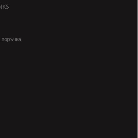
NKS
 поръчка