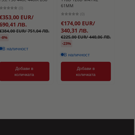
РАЗТ
61MM
(0)
TURB
(0)
€353,00 EUR/
25MM
€174,00 EUR/
690,41 ЛВ.
340,31 ЛВ.
€384,00 EUR/ 751,04 ЛВ.
€177
€225,00 EUR/ 440,06 ЛВ.
-8%
346,
-23%
В наличност
В наличност
Добави в
Добави в
количката
количката