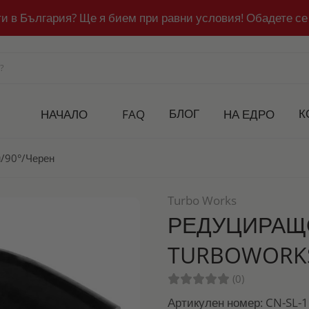
ти в България? Ще я бием при равни условия! Обадете се
БЛОГ
К
НАЧАЛО
FAQ
НА ЕДРО
/90°/черен
Turbo Works
РЕДУЦИРАЩ
TURBOWORKS
(0)
Артикулен номер: CN-SL-