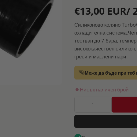
€13,00 EUR/ 
Силиконово коляно Turbo
охладителна система.Четв
тестван до 7 бара, темпер
висококачествен силикон,
греси и маслени пари.
Може да бъде при теб 
Нисък наличен брой