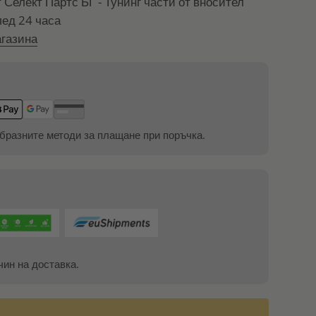
т
Селект Партс БГ - Тунинг части от вносител
лед 24 часа
газина
бразните методи за плащане при поръчка.
чин на доставка.