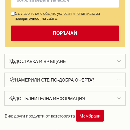
Съгласен съм с
общите условия
и
политиката за
поверителност
на сайта.
ПОРЪЧАЙ
ДОСТАВКА И ВРЪЩАНЕ
НАМЕРИЛИ СТЕ ПО-ДОБРА ОФЕРТА?
ДОПЪЛНИТЕЛНА ИНФОРМАЦИЯ
Виж други продукти от категорията
Мембрани