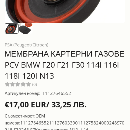
PSA (Peugeot/Citroen)
МЕМБРАНА КАРТЕРНИ ГАЗОВЕ
PCV BMW F20 F21 F30 114I 116I
118I 120I N13
(0)
Артикулен номер: '11127646552
€17,00 EUR/ 33,25 ЛВ.
Съвместимост:OEM
номера:1112764655211127603390111275824000248S70
248.S70248 S7Кодове двигател N13, N16,