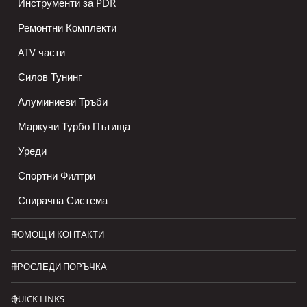
Инструменти за PDR
Ремонтни Комплекти
ATV части
Силов Тунинг
Алуминиеви Тръби
Маркучи Турбо Пътища
Уреди
Спортни Филтри
Спирачна Система
ПОМОЩ И КОНТАКТИ
ПРОСЛЕДИ ПОРЪЧКА
QUICK LINKS