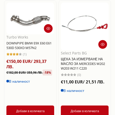
Turbo Works
DOWNPIPE BMW E9X E60 E61
530D 530XD M57N2
Select Parts BG
(1)
ЩЕКА ЗА ИЗМЕРВАНЕ НА
€150,00 EUR/ 293,37
МАСЛО ЗА MERCEDES W202
ЛВ.
W203 W211 C220
€182,00 EUR/ 355,96 ЛВ.
-18%
(0)
В наличност
€11,00 EUR/ 21,51 ЛВ.
В наличност
Добави в количката
Добави в количката