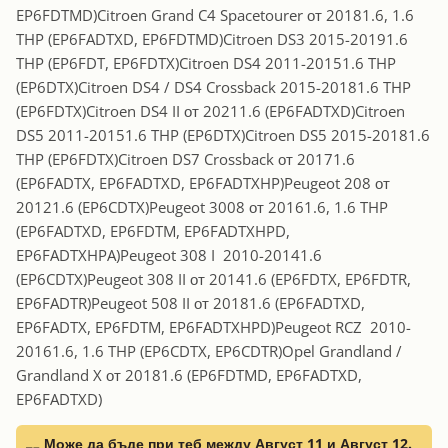
EP6FDTMD)Citroen Grand C4 Spacetourer от 20181.6, 1.6
THP (EP6FADTXD, EP6FDTMD)Citroen DS3 2015-20191.6
THP (EP6FDT, EP6FDTX)Citroen DS4 2011-20151.6 THP
(EP6DTX)Citroen DS4 / DS4 Crossback 2015-20181.6 THP
(EP6FDTX)Citroen DS4 II от 20211.6 (EP6FADTXD)Citroen
DS5 2011-20151.6 THP (EP6DTX)Citroen DS5 2015-20181.6
THP (EP6FDTX)Citroen DS7 Crossback от 20171.6
(EP6FADTX, EP6FADTXD, EP6FADTXHP)Peugeot 208 от
20121.6 (EP6CDTX)Peugeot 3008 от 20161.6, 1.6 THP
(EP6FADTXD, EP6FDTM, EP6FADTXHPD,
EP6FADTXHPA)Peugeot 308 I 2010-20141.6
(EP6CDTX)Peugeot 308 II от 20141.6 (EP6FDTX, EP6FDTR,
EP6FADTR)Peugeot 508 II от 20181.6 (EP6FADTXD,
EP6FADTX, EP6FDTM, EP6FADTXHPD)Peugeot RCZ 2010-
20161.6, 1.6 THP (EP6CDTX, EP6CDTR)Opel Grandland /
Grandland X от 20181.6 (EP6FDTMD, EP6FADTXD,
EP6FADTXD)
Може да бъде при теб между Август 11 и Август 12.