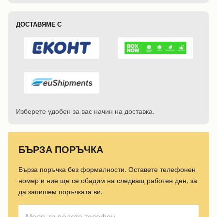
ДОСТАВЯМЕ С
Изберете удобен за вас начин на доставка.
БЪРЗА ПОРЪЧКА
Бърза поръчка без формалности. Оставете телефонен
номер и ние ще се обадим на следващ работен ден, за
да запишем поръчката ви.