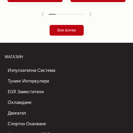
Виж всички
МАГАЗИН
Изпускателна Система
Тунинг Интеркулери
EGR Заместители
Охлаждане
Двигател
Спортно Окачване