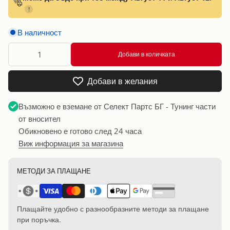
!
В наличност
Добави в количката
Добави в желания
Възможно е вземане от
Селект Партс БГ - Тунинг части
от вносител
Обикновено е готово след 24 часа
Виж информация за магазина
МЕТОДИ ЗА ПЛАЩАНЕ
Плащайте удобно с разнообразните методи за плащане
при поръчка.