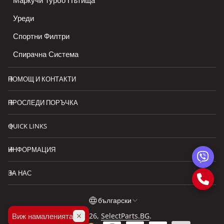
Маркучи Турбо Пътища
Уреди
Спортни Филтри
Спирачна Система
ПОМОЩ И КОНТАКТИ
ПРОСЛЕДИ ПОРЪЧКА
QUICK LINKS
ИНФОРМАЦИЯ
ЗА НАС
български
Виж намаленията
© 2026,
SelectParts.BG
.
български