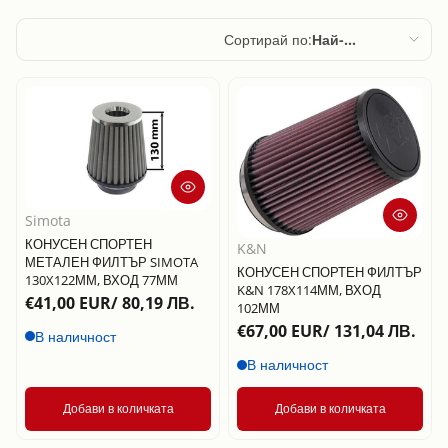
Сортирай по:
Най-
подходящи
Препоръчани
Най-подходящи
Най-продавани
По азбучен ред,
Simota
A – Z
КОНУСЕН СПОРТЕН
K&N
МЕТАЛЕН ФИЛТЪР SIMOTA
По азбучен ред,
КОНУСЕН СПОРТЕН ФИЛТЪР
130X122ММ, ВХОД 77ММ
Z – A
K&N 178X114ММ, ВХОД
€41,00 EUR/ 80,19 ЛВ.
102ММ
Цена, от ниска
€67,00 EUR/ 131,04 ЛВ.
В наличност
към висока
В наличност
Цена, от висока
към ниска
Добави в количката
Добави в количката