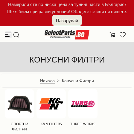
Намерили сте по-ниска цена за тунинг части в България?
Към съдържанието
Ще я бием при равни условия! Обадете се или ни пишете.
Пазарувай
КОНУСНИ ФИЛТРИ
Начало
>
Конусни Филтри
СПОРТНИ
K&N FILTERS
TURBO WORKS
ФИЛТРИ