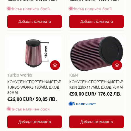
Нисък наличен брой
Нисък наличен брой
Добави в количката
Добави в количката
Turbo Works
K&N
КОНУСЕН СПОРТЕН ФИЛТЪР
КОНУСЕН СПОРТЕН ФИЛТЪР
TURBO WORKS 180ММ, ВХОД
K&N 229X117ММ, ВХОД 76ММ
89ММ
€90,00 EUR/ 176,02 ЛВ.
€26,00 EUR/ 50,85 ЛВ.
В наличност
Нисък наличен брой
Добави в количката
Добави в количката