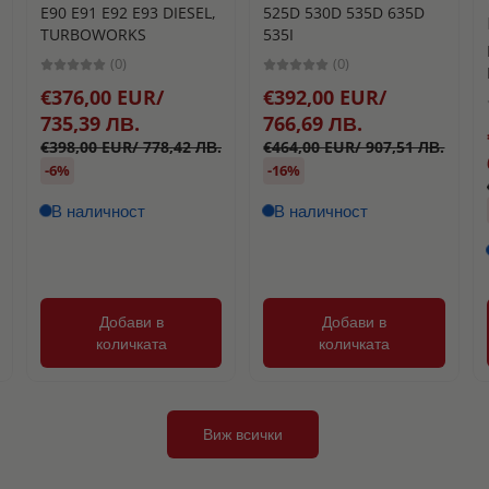
E90 E91 E92 E93 DIESEL,
525D 530D 535D 635D
TURBOWORKS
535I
(0)
(0)
€376,00 EUR/
€392,00 EUR/
735,39 ЛВ.
766,69 ЛВ.
€398,00 EUR/ 778,42 ЛВ.
€464,00 EUR/ 907,51 ЛВ.
-6%
-16%
В наличност
В наличност
Добави в
Добави в
количката
количката
Виж всички