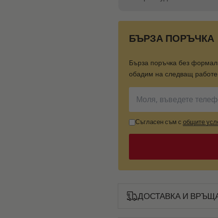
БЪРЗА ПОРЪЧКА
Бърза поръчка без формал
обадим на следващ работен
Съгласен съм с
общите усл
ДОСТАВКА И ВРЪЩ