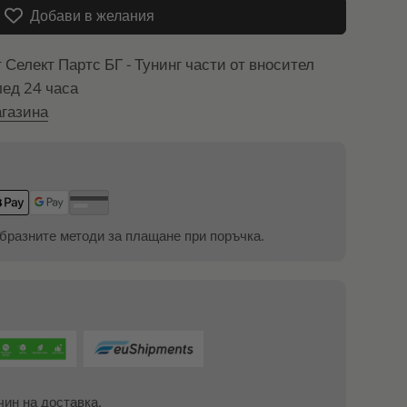
Добави в желания
т
Селект Партс БГ - Тунинг части от вносител
лед 24 часа
газина
бразните методи за плащане при поръчка.
чин на доставка.