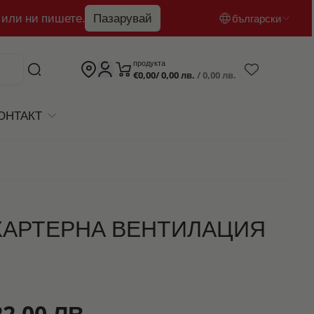
 или ни пишете.
Пазарувай
български
български
продукта
€0,00/ 0,00 лв.
/ 0,00 лв.
English
română
ОНТАКТ
КАРТЕРНА ВЕНТИЛАЦИЯ
22,00 ЛВ.