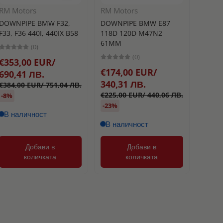
RM Motors
RM Motors
Turbo
DOWNPIPE BMW F32,
DOWNPIPE BMW E87
BLOW 
F33, F36 440I, 440IX B58
118D 120D M47N2
РАЗТ
61MM
(0)
TURB
(0)
€353,00 EUR/
25MM
€174,00 EUR/
690,41 ЛВ.
340,31 ЛВ.
€384,00 EUR/ 751,04 ЛВ.
€177
€225,00 EUR/ 440,06 ЛВ.
-8%
346,
-23%
В наличност
В наличност
Добави в
Добави в
количката
количката