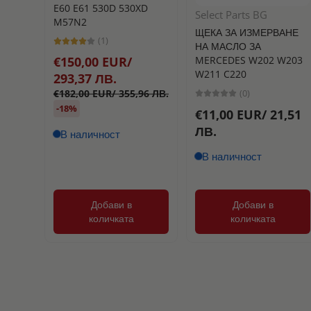
E60 E61 530D 530XD
Select Parts BG
M57N2
ЩЕКА ЗА ИЗМЕРВАНЕ
(1)
НА МАСЛО ЗА
MERCEDES W202 W203
€150,00 EUR/
W211 C220
293,37 ЛВ.
(0)
€182,00 EUR/ 355,96 ЛВ.
-18%
€11,00 EUR/ 21,51
ЛВ.
В наличност
В наличност
Добави в
Добави в
количката
количката