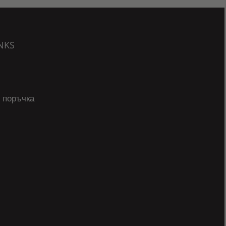
NKS
 поръчка