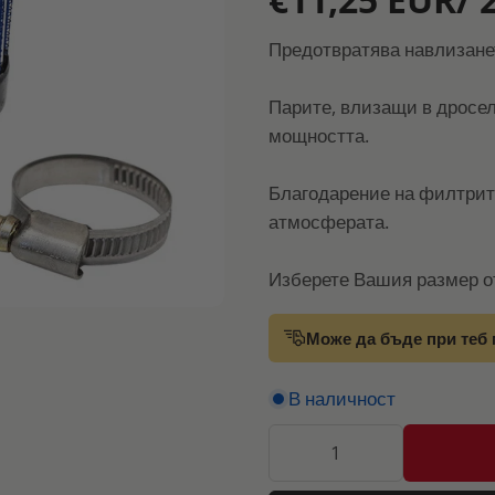
Предотвратява навлизанет
Парите, влизащи в дросел
мощността.
Благодарение на филтрите
атмосферата.
Изберете Вашия размер о
Може да бъде при теб 
В наличност