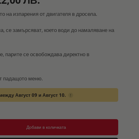
о на изпарения от двигателя в дросела.
а, се замърсяват, което води до намаляване на
, парите се освобождава директно в
т падащото меню.
между Август 09 и Август 10.
!
Добави в количката