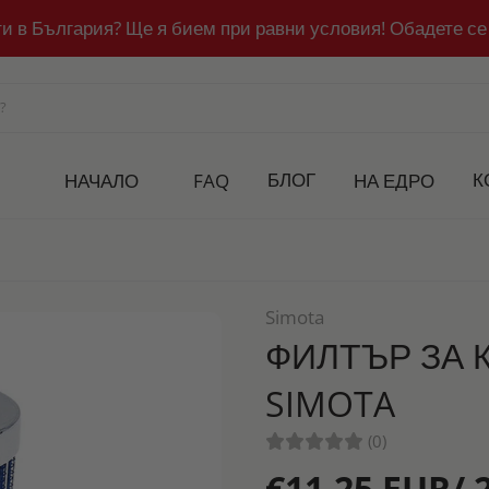
ти в България? Ще я бием при равни условия! Обадете се
БЛОГ
К
НАЧАЛО
FAQ
НА ЕДРО
Simota
ФИЛТЪР ЗА 
SIMOTA
(0)
€11,25 EUR/ 