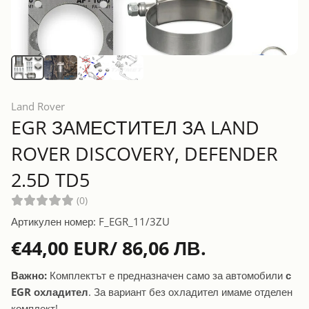
Land Rover
EGR ЗАМЕСТИТЕЛ ЗА LAND
ROVER DISCOVERY, DEFENDER
2.5D TD5
(0)
Артикулен номер: F_EGR_11/3ZU
€44,00 EUR/ 86,06 ЛВ.
EGR DELETE / RACE PIPE ЗА LAND ROVER TD5 2.5 
Важно:
Комплектът е предназначен само за автомобили
с
EGR охладител
. За вариант без охладител имаме отделен
комплект!