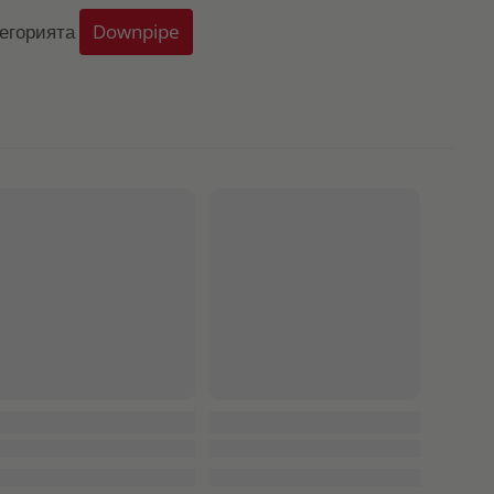
тегорията
Downpipe