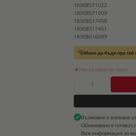
18308571022
18308571009
18308517450
18308517451
18308516089
Може да бъде при теб 
Нисък наличен брой
Възможно е вземане о
Обикновено е готово с
Виж информация за ма