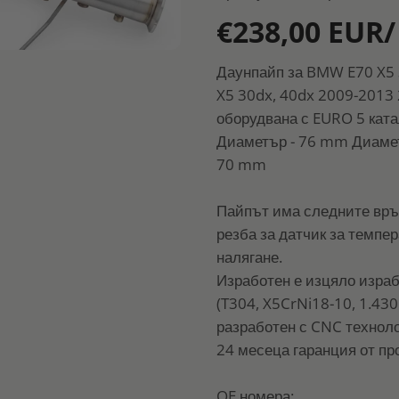
€238,00 EUR/
Даунпайп за BMW E70 X5 
X5 30dx, 40dx 2009-2013 
оборудвана с EURO 5 ката
Диаметър - 76 mm Диаметъ
70 mm
Пайпът има следните връзк
резба за датчик за темпер
налягане.
Изработен е изцяло изра
(T304, X5CrNi18-10, 1.430
разработен с CNC техноло
24 месеца гаранция от пр
OE номера: