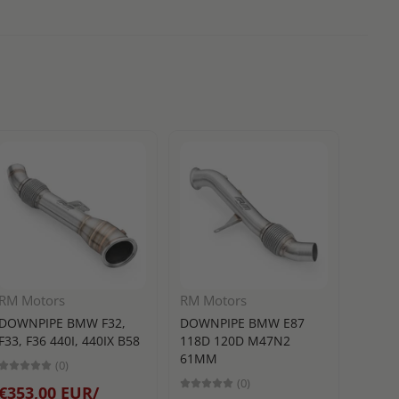
RM Motors
RM Motors
Turbo
DOWNPIPE BMW F32,
DOWNPIPE BMW E87
BLOW 
F33, F36 440I, 440IX B58
118D 120D M47N2
РАЗТ
61MM
(0)
TURB
(0)
€353,00 EUR/
25MM