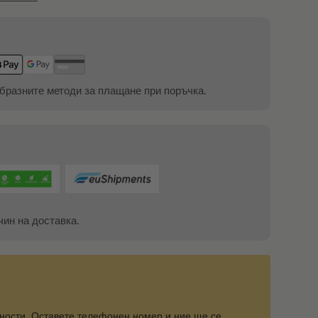
бразните методи за плащане при поръчка.
чин на доставка.
ности. Оставете телефонен номер и ние ще се