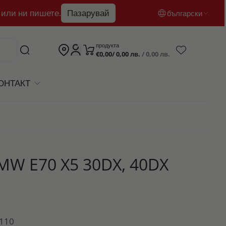
 или ни пишете.
Пазарувай
български
български
продукта
€0,00/ 0,00 лв.
/ 0,00 лв.
English
română
ОНТАКТ
W E70 X5 30DX, 40DX
2110