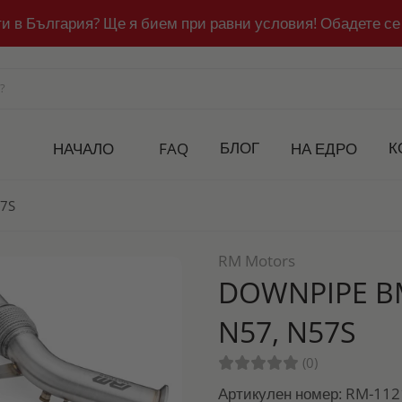
ти в България? Ще я бием при равни условия! Обадете се
БЛОГ
К
НАЧАЛО
FAQ
НА ЕДРО
57S
RM Motors
DOWNPIPE BM
N57, N57S
(0)
Артикулен номер: RM-11