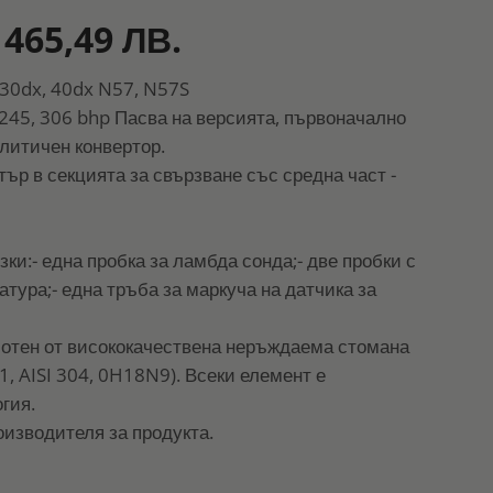
 465,49 ЛВ.
30dx, 40dx N57, N57S
245, 306 bhp Пасва на версията, първоначално
литичен конвертор.
р в секцията за свързване със средна част -
и:- една пробка за ламбда сонда;- две пробки с
атура;- една тръба за маркуча на датчика за
ботен от висококачествена неръждаема стомана
1, AISI 304, 0H18N9). Всеки елемент е
гия.
оизводителя за продукта.