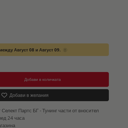
между Август 08 и Август 09.
!
Добави в количката
Добави в желания
т
Селект Партс БГ - Тунинг части от вносител
лед 24 часа
газина