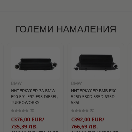
ГОЛЕМИ НАМАЛЕНИЯ
BMW
BMW
ИНТЕРКУЛЕР ЗА BMW
ИНТЕРКУЛЕР БМВ Е60
E90 E91 E92 E93 DIESEL,
525D 530D 535D 635D
TURBOWORKS
535I
(0)
(0)
€376,00 EUR/
€392,00 EUR/
735,39 ЛВ.
766,69 ЛВ.