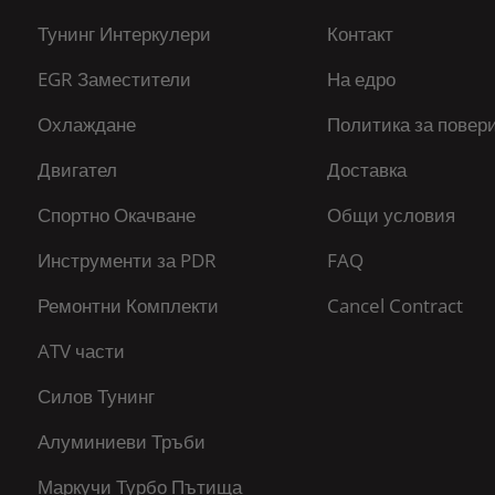
Тунинг Интеркулери
Контакт
EGR Заместители
На едро
Охлаждане
Политика за повер
Двигател
Доставка
Спортно Окачване
Общи условия
Инструменти за PDR
FAQ
Ремонтни Комплекти
Cancel Contract
ATV части
Силов Тунинг
Алуминиеви Тръби
Маркучи Турбо Пътища