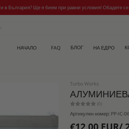
ти в България? Ще я бием при равни условия! Обадете се
БЛОГ
К
НАЧАЛО
FAQ
НА ЕДРО
Turbo Works
АЛУМИНИЕВ
(0)
Артикулен номер: PP-IC-0
€12,00 EUR/ 