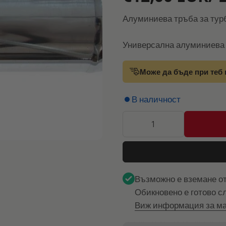
Алуминиева тръба за тур
Универсална алуминиева 
Може да бъде при теб 
В наличност
Възможно е вземане о
Обикновено е готово с
Виж информация за ма