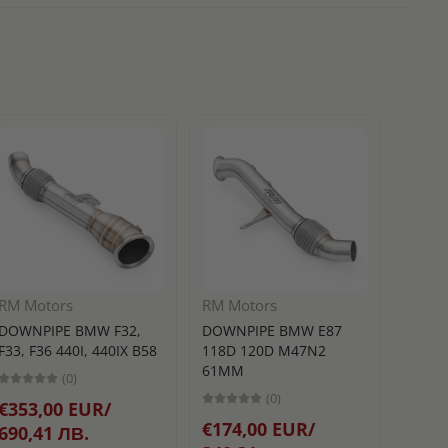
RM Motors
RM Motors
Turbo
DOWNPIPE BMW F32,
DOWNPIPE BMW E87
BLOW 
F33, F36 440I, 440IX B58
118D 120D M47N2
РАЗТ
61MM
(0)
TURB
(0)
€353,00 EUR/
25MM
€174,00 EUR/
690,41 ЛВ.