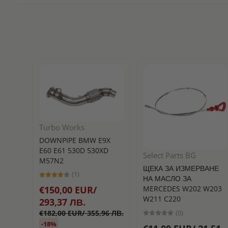
Turbo Works
DOWNPIPE BMW E9X
E60 E61 530D 530XD
Select Parts BG
M57N2
ЩЕКА ЗА ИЗМЕРВАНЕ
(1)
НА МАСЛО ЗА
MERCEDES W202 W203
€150,00 EUR/
W211 C220
293,37 ЛВ.
(0)
€182,00 EUR/ 355,96 ЛВ.
-18%