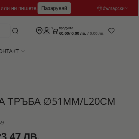
 или ни пишете.
Пазарувай
български
български
продукта
€0,00/ 0,00 лв.
/ 0,00 лв.
English
română
ОНТАКТ
А ТРЪБА ∅51ММ/L20СМ
69
23,47 ЛВ.