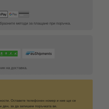
бразните методи за плащане при поръчка.
чин на доставка.
ности. Оставете телефонен номер и ние ще се
 ден, за да запишем поръчката ви.