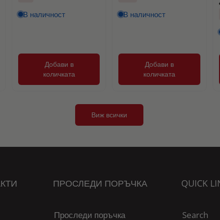
В наличност
В наличност
Добави в
Добави в
количката
количката
Виж всички
КТИ
ПРОСЛЕДИ ПОРЪЧКА
QUICK LI
Проследи поръчка
Search