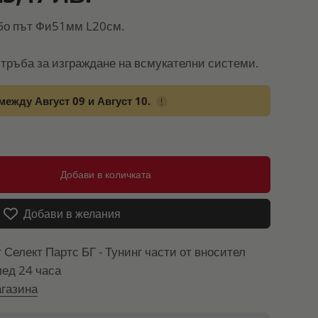
бо път Фи51мм L20см.
тръба за изграждане на всмукателни системи.
между Август 09 и Август 10.
!
Добави в количката
Добави в желания
т
Селект Партс БГ - Тунинг части от вносител
лед 24 часа
газина