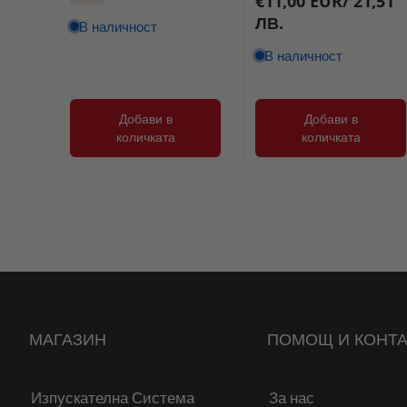
€11,00 EUR/ 21,51
ЛВ.
В наличност
В наличност
Добави в
Добави в
количката
количката
МАГАЗИН
ПОМОЩ И КОНТА
Изпускателна Система
За нас