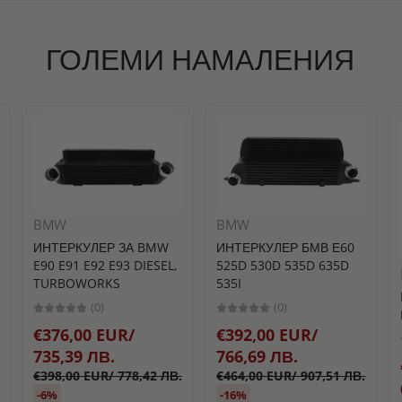
ГОЛЕМИ НАМАЛЕНИЯ
BMW
BMW
ИНТЕРКУЛЕР ЗА BMW
ИНТЕРКУЛЕР БМВ Е60
E90 E91 E92 E93 DIESEL,
525D 530D 535D 635D
TURBOWORKS
535I
(0)
(0)
€376,00 EUR/
€392,00 EUR/
735,39 ЛВ.
766,69 ЛВ.
€398,00 EUR/ 778,42 ЛВ.
€464,00 EUR/ 907,51 ЛВ.
-6%
-16%