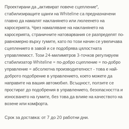
Проектирани да „активират повече сцепление“,
стабилизиращите щанги на Whiteline са предназначени
главно да намалят накланянето или люлеенето на
каросерията. Чрез намаляване на накланянето на
каросерията, страничните натоварвания се разпределят по-
равномерно върху гумите, като по този начин се увеличава
сцеплението в завой и се подобрява цялостната
управляемост. Този 24-милиметров 3-точков регулируем
стабилизатор Whiteline = по-добро сцепление = по-добро
управление = абсолютна производителност - това е най-
доброто подобрение в управлението, което можете да
направите на вашия автомобил. Всъщност, ползите се
простират до подобрения в управлението, безопасността и
износването на гумите, без това да влияе на качеството на
возене или комфорта.
Срок за доставка: от 7 до 20 работни дни.