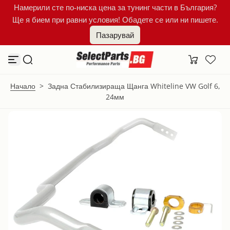
Намерили сте по-ниска цена за тунинг части в България?
К
Ще я бием при равни условия! Обадете се или ни пишете.
ъ
м
Пазарувай
с
ъ
д
ъ
р
ж
Начало
>
Задна Стабилизираща Щанга Whiteline VW Golf 6,
а
24мм
н
и
е
т
о