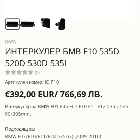
BMW
ИНТЕРКУЛЕР БМВ F10 535D
520D 530D 535I
(0)
Артикулен номер: IC_F10
€392,00 EUR/ 766,69 ЛВ.
Интеркулер за BMW F01 F06 F07 F10 F11 F12 535D 535I
90/305mm.
Подходящ за:
BMW F07/F10/F11/F18 535i (x) (2009-2016)