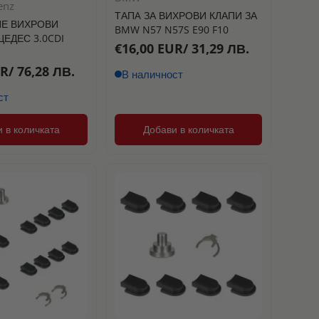
enz
ТАПA ЗА ВИХРОВИ КЛАПИ ЗА
Цена, от висока към ниска
Е ВИХРОВИ
BMW N57 N57S E90 F10
ЕДЕС 3.0CDI
€16,00 EUR/ 31,29 ЛВ.
Дата, от стара към нова
R/ 76,28 ЛВ.
В наличност
Дата, от нова към стара
ст
 в количката
Добави в количката