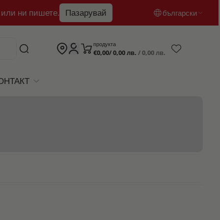
 или ни пишете.
Пазарувай
български
български
продукта
€0,00/ 0,00 лв.
/ 0,00 лв.
English
română
ОНТАКТ