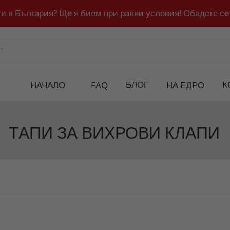
ти в България? Ще я бием при равни условия! Обадете се
БЛОГ
К
НАЧАЛО
FAQ
НА ЕДРО
ТАПИ ЗА ВИХРОВИ КЛАПИ