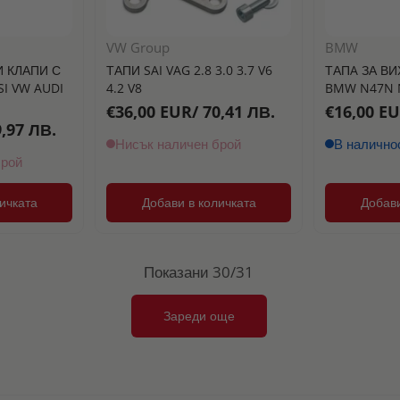
VW Group
BMW
И КЛАПИ С
ТАПИ SAI VAG 2.8 3.0 3.7 V6
ТАПA ЗА ВИ
SI VW AUDI
4.2 V8
BMW N47N 
€36,00 EUR/ 70,41 ЛВ.
€16,00 EU
,97 ЛВ.
Нисък наличен брой
В налично
брой
ичката
Добави в количката
Добави
Показани 30/31
Зареди още