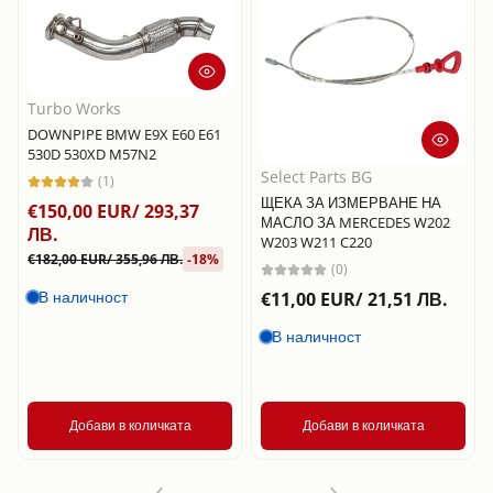
Turbo Works
DOWNPIPE BMW E9X E60 E61
530D 530XD M57N2
Select Parts BG
(1)
ЩЕКА ЗА ИЗМЕРВАНЕ НА
€150,00 EUR/ 293,37
МАСЛО ЗА MERCEDES W202
ЛВ.
W203 W211 C220
€182,00 EUR/ 355,96 ЛВ.
-18%
(0)
В наличност
€11,00 EUR/ 21,51 ЛВ.
В наличност
Добави в количката
Добави в количката