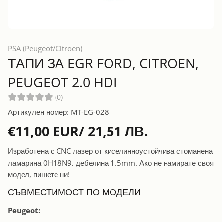
PSA (Peugeot/Citroen)
ТАПИ ЗА EGR FORD, CITROEN,
PEUGEOT 2.0 HDI
(0)
Артикулен номер: MT-EG-028
€11,00 EUR/ 21,51 ЛВ.
EGR ТАПА PEUGEOT / CITROEN / FORD 2.0 HDI
Изработена с CNC лазер от киселинноустойчива стоманена
ламарина 0H18N9, дебелина 1.5mm. Ако не намирате своя
модел, пишете ни!
СЪВМЕСТИМОСТ ПО МОДЕЛИ
Peugeot: