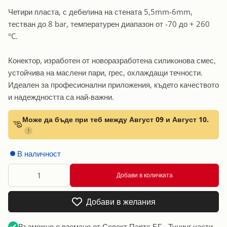
Четири пласта, с дебелина на стената 5,5mm-6mm,
тестван до 8 bar, температурен диапазон от -70 до + 260
°C.
Конектор, изработен от новоразработена силиконова смес,
устойчива на маслени пари, грес, охлаждащи течности.
Идеален за професионални приложения, където качеството
и надеждността са най-важни.
Може да бъде при теб между Август 09 и Август 10.
!
В наличност
Добави в количката
Добави в желания
Възможно е вземане от
Селект Партс БГ - Тунинг части