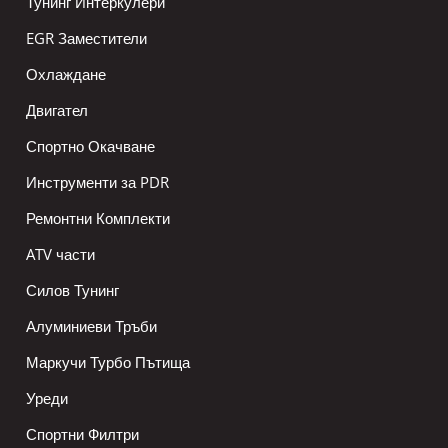
Тунинг Интеркулери
EGR Заместители
Охлаждане
Двигател
Спортно Окачване
Инструменти за PDR
Ремонтни Комплекти
ATV части
Силов Тунинг
Алуминиеви Тръби
Маркучи Турбо Пътища
Уреди
Спортни Филтри