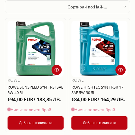
Сортирай по:
Най-
подходящи
Препоръчани
Най-подходящи
Най-продавани
По азбучен ред,
A – Z
По азбучен ред,
ROWE
ROWE
Z – A
ROWE SUNSPEED SYNT RSI SAE
ROWE HIGHTEC SYNT RSR 17
5W-40 5L
SAE 5W-30 5L
Цена, от ниска
€94,00 EUR/ 183,85 ЛВ.
€84,00 EUR/ 164,29 ЛВ.
към висока
Нисък наличен брой
Нисък наличен брой
Цена, от висока
към ниска
Добави в количката
Добави в количката
Дата, от стара