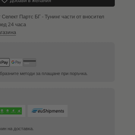
Добави в желания
т
Селект Партс БГ - Тунинг части от вносител
лед 24 часа
газина
бразните методи за плащане при поръчка.
чин на доставка.