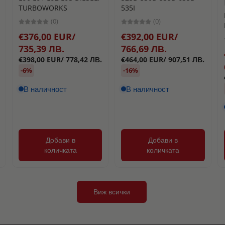
TURBOWORKS
535I
(0)
(0)
€376,00 EUR/
€392,00 EUR/
735,39 ЛВ.
766,69 ЛВ.
€398,00 EUR/ 778,42 ЛВ.
€464,00 EUR/ 907,51 ЛВ.
-6%
-16%
В наличност
В наличност
Добави в
Добави в
количката
количката
Виж всички