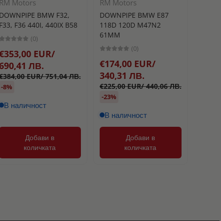
RM Motors
RM Motors
Turbo
DOWNPIPE BMW F32,
DOWNPIPE BMW E87
BLOW 
F33, F36 440I, 440IX B58
118D 120D M47N2
РАЗТ
61MM
(0)
TURB
(0)
€353,00 EUR/
25MM
€174,00 EUR/
690,41 ЛВ.
340,31 ЛВ.
€384,00 EUR/ 751,04 ЛВ.
€177
€225,00 EUR/ 440,06 ЛВ.
-8%
346,
-23%
В наличност
В наличност
Добави в
Добави в
количката
количката