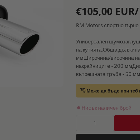
€105,00 EUR/
RM Motors спортно гърне 
Универсален шумозаглуши
на кутията.Обща дължина 
ммШирочина/височина на 
накрайниците - 200 ммДи
вътрешната тръба - 50 мм
Може да бъде при теб 
Нисък наличен брой