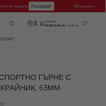
 или ни пишете.
Пазарувай
български
български
продукта
€0,00/ 0,00 лв.
/ 0,00 лв.
English
română
ОНТАКТ
СПОРТНО ГЪРНЕ С
КРАЙНИК, 63ММ
/63