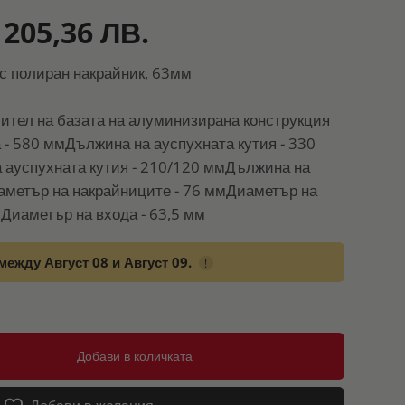
 205,36 ЛВ.
с полиран накрайник, 63мм
тел на базата на алуминизирана конструкция
- 580 ммДължина на ауспухната кутия - 330
ауспухната кутия - 210/120 ммДължина на
аметър на накрайниците - 76 ммДиаметър на
Диаметър на входа - 63,5 мм
между Август 08 и Август 09.
!
Добави в количката