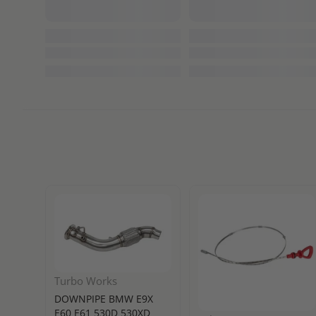
Turbo Works
DOWNPIPE BMW E9X
E60 E61 530D 530XD