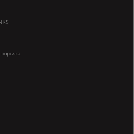
NKS
 поръчка