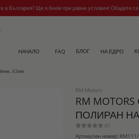
ти в България? Ще я бием при равни условия! Обадете се
БЛОГ
К
НАЧАЛО
FAQ
НА ЕДРО
йник, 63мм
RM Motors
RM MOTORS 
ПОЛИРАН НА
(0)
Артикулен номер: RM111