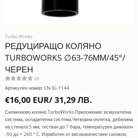
Turbo Works
РЕДУЦИРАЩО КОЛЯНО
TURBOWORKS ∅63-76ММ/45°/
ЧЕРЕН
(0)
Артикулен номер: CN-SL-1144
€16,00 EUR/ 31,29 ЛВ.
Силиконово коляно TurboWorks.Приложение: всмукателна
система, охладителна система.Четворна оплетка, дебелина
на стената 5 мм, тестван до 7 бара, температурен диапазон
-50 до + 260 ° C. Изработен от висококачествен силикон,