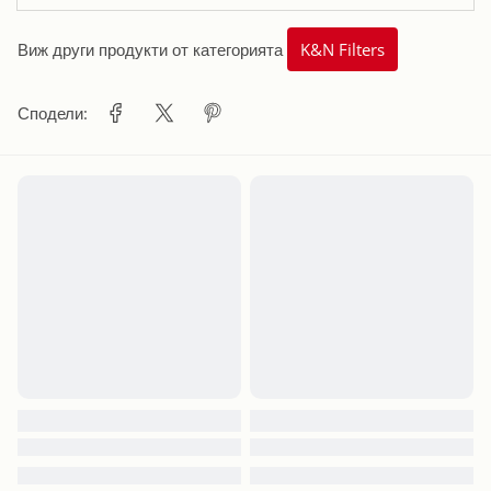
Виж други продукти от категорията
K&N Filters
Сподели: