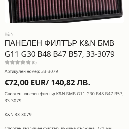
K&N
ПАНЕЛЕН ФИЛТЪР K&N БМВ
G11 G30 B48 B47 B57, 33-3079
(0)
Артикулен номер: 33-3079
€72,00 EUR/ 140,82 ЛВ.
Спортен панелен филтър K&N БМВ G11 G30 B48 B47 B57,
33-3079
K&N 33-3079
Спортен въздушен филтър, външна дължина: 271 мм,