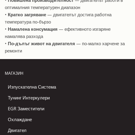
•
Повишена производителност
— двигателът работи в
оптималния температурен диапазон
•
Кратко загряване
— двигателът достига работна
температура по-бързо
•
Намалена консумация
— ефективното изгаряне
намалява разхода
•
По-дълъг живот на двигателя
— по-малко харчене за
ремонти
МАГАЗИН
Изпускателна Система
Тунинг Интеркулери
EGR Заместители
Охлаждане
Двигател