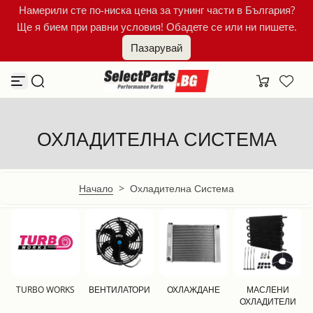
Намерили сте по-ниска цена за тунинг части в България?
Към съдържанието
Ще я бием при равни условия! Обадете се или ни пишете.
Пазарувай
ОХЛАДИТЕЛНА СИСТЕМА
Начало
>
Охладителна Система
TURBO WORKS
ВЕНТИЛАТОРИ
ОХЛАЖДАНЕ
МАСЛЕНИ
ОХЛАДИТЕЛИ