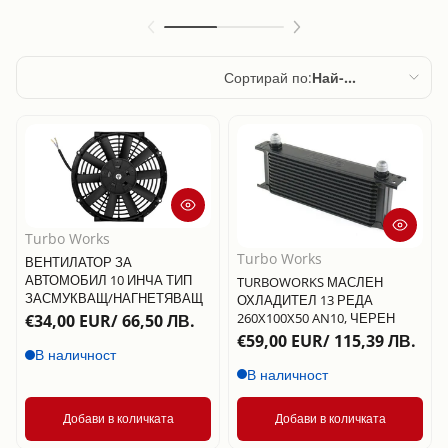
Сортирай по:
Най-
подходящи
Препоръчани
Най-подходящи
Най-продавани
По азбучен ред,
Turbo Works
Turbo Works
A – Z
ВЕНТИЛАТОР ЗА
АВТОМОБИЛ 10 ИНЧА ТИП
TURBOWORKS МАСЛЕН
ЗАСМУКВАЩ/НАГНЕТЯВАЩ
ОХЛАДИТЕЛ 13 РЕДА
По азбучен ред,
260X100X50 AN10, ЧЕРЕН
€34,00 EUR/ 66,50 ЛВ.
Z – A
€59,00 EUR/ 115,39 ЛВ.
В наличност
Цена, от ниска
В наличност
към висока
Добави в количката
Добави в количката
Цена, от висока
към ниска