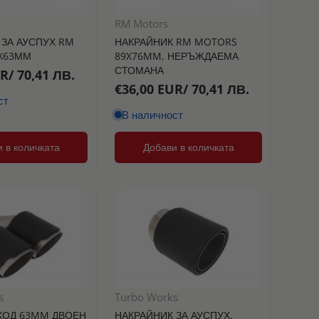
RM Motors
 ЗА АУСПУХ RM
НАКРАЙНИК RM MOTORS
X63ММ
89X76MM, НЕРЪЖДАЕМА
СТОМАНА
R/ 70,41 ЛВ.
€36,00 EUR/ 70,41 ЛВ.
ст
В наличност
 в количката
Добави в количката
s
Turbo Works
ХОД 63MM ДВОЕН
НАКРАЙНИК ЗА АУСПУХ,