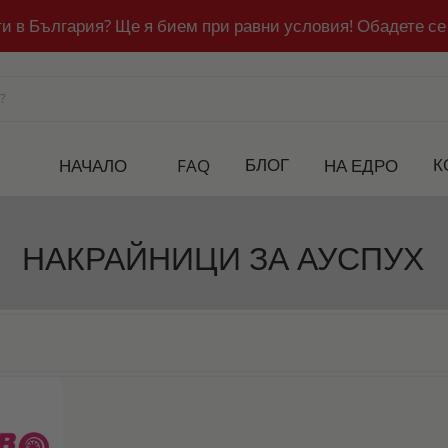
ти в България? Ще я бием при равни условия! Обадете се
БЛОГ
К
НАЧАЛО
FAQ
НА ЕДРО
НАКРАЙНИЦИ ЗА АУСПУХ