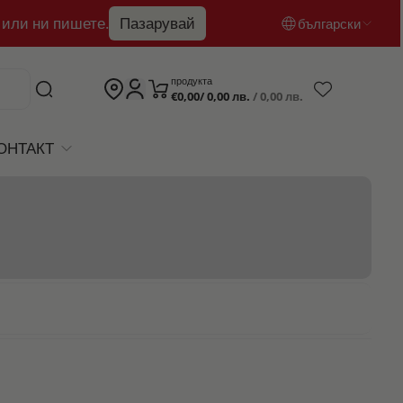
 или ни пишете.
Пазарувай
български
български
продукта
€0,00/ 0,00 лв.
/ 0,00 лв.
English
română
ОНТАКТ