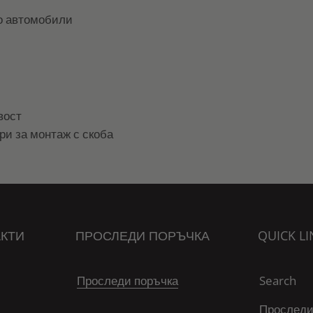
о автомобили
вост
и за монтаж с скоба
КТИ
ПРОСЛЕДИ ПОРЪЧКА
QUICK LI
Проследи поръчка
Search
Проследи