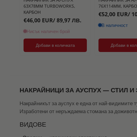
63X78ММ TURBOWORKS,
76Х114ММ, КАРБ
КАРБОН
€52,00 EUR/ 1
€46,00 EUR/ 89,97 ЛВ.
В наличност
Нисък наличен брой
Добави в количката
Добави в кол
НАКРАЙНИЦИ ЗА АУСПУХ — СТИЛ И 
Накрайникът за ауспух е една от най-видимите 
Изработени от неръждаема стомана за доживот
ВИДОВЕ