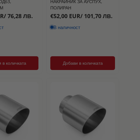
ОД63,
НАКРАЙНИК ЗА АУСПУХ,
Цена, от ниска към висока
ММ
ПОЛИРАН
R/ 76,28 ЛВ.
€52,00 EUR/ 101,70 ЛВ.
Цена, от висока към ниска
ст
В наличност
Дата, от стара към нова
Дата, от нова към стара
 в количката
Добави в количката