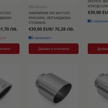
АУСПУХ, ВХ
ИЗХОД102
RM Motors
€39,00 EU
MOTORS
НАКРАЙНИК RM MOTORS
ЖДАЕМА
89X63MM, НЕРЪЖДАЕМА
В налично
СТОМАНА
01,70 ЛВ.
€39,00 EUR/ 76,28 ЛВ.
брой
В наличност
ичката
Добави в количката
Добави