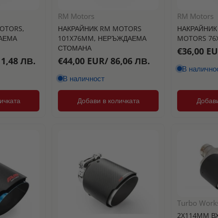
RM Motors
RM Motors
OTORS,
НАКРАЙНИК RM MOTORS
НАКРАЙНИК
АЕМА
101X76MM, НЕРЪЖДАЕМА
MOTORS 76
СТОМАНА
€36,00 EU
11,48 ЛВ.
€44,00 EUR/ 86,06 ЛВ.
В налично
В наличност
ичката
Добави в количката
Добави
Turbo Work
2X114MM В