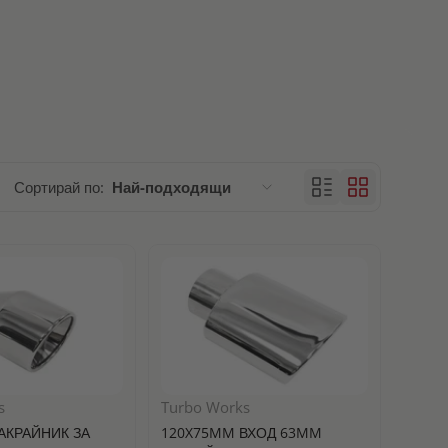
Сортирай по:
Най-подходящи
Препоръчани
Най-подходящи
Най-продавани
По азбучен ред, A – Z
s
Turbo Works
По азбучен ред, Z – A
АКРАЙНИК ЗА
120X75MM ВХОД 63MM