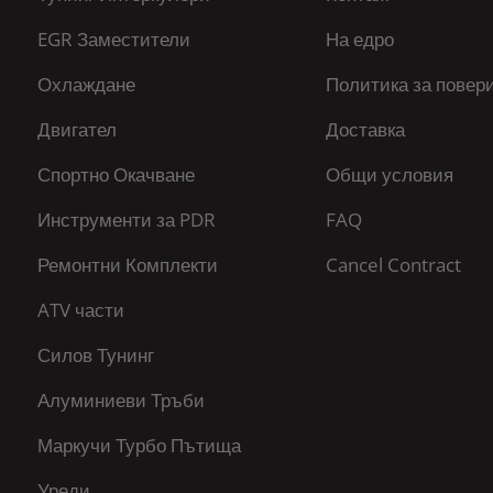
EGR Заместители
На едро
Охлаждане
Политика за повер
Двигател
Доставка
Спортно Окачване
Общи условия
Инструменти за PDR
FAQ
Ремонтни Комплекти
Cancel Contract
ATV части
Силов Тунинг
Алуминиеви Тръби
Маркучи Турбо Пътища
Уреди