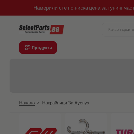
Намерили сте по-ниска цена за тунинг час
Към съдържанието
Продукти
Начало
>
Накрайници За Ауспух