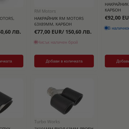
НАКРАЙНИК 
КАРБОН
RM Motors
€92,00 EU
OTORS,
НАКРАЙНИК RM MOTORS
63X89MM, КАРБОН
В налично
50,60 ЛВ.
€77,00 EUR/ 150,60 ЛВ.
Нисък наличен брой
ичката
Добави в количката
Добави
Turbo Works
УСПУХ
2X101MM ВХОД 63MM ДВОЕН