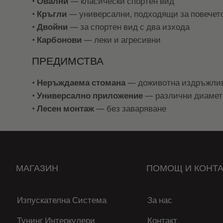
•
Овални
— класически спортен вид
•
Кръгли
— универсални, подходящи за повечет
•
Двойни
— за спортен вид с два изхода
•
Карбонови
— леки и агресивни
ПРЕДИМСТВА
•
Неръждаема стомана
— доживотна издръжли
•
Универсално приложение
— различни диаметр
•
Лесен монтаж
— без заваряване
МАГАЗИН
ПОМОЩ И КОНТА
Изпускателна Система
За нас
Тунинг Интеркулери
Контакт