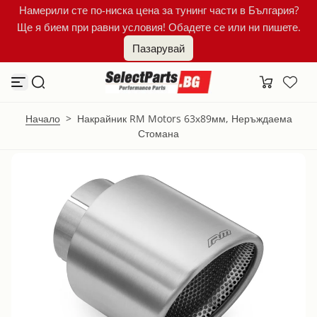
Намерили сте по-ниска цена за тунинг части в България?
К
Ще я бием при равни условия! Обадете се или ни пишете.
ъ
м
Пазарувай
с
ъ
д
ъ
р
ж
Начало
>
Накрайник RM Motors 63х89мм, Неръждаема
а
Стомана
н
и
е
т
о