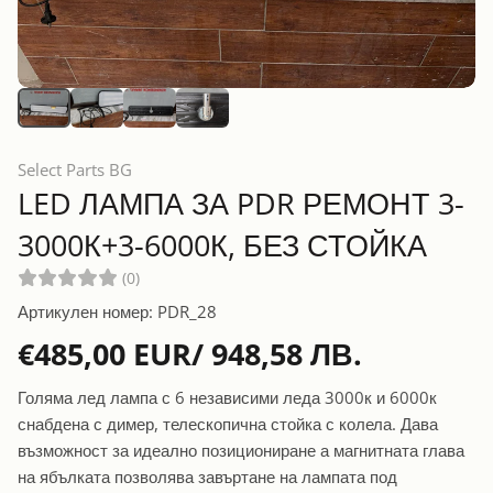
Select Parts BG
LED ЛАМПА ЗА PDR РЕМОНТ 3-
3000К+3-6000К, БЕЗ СТОЙКА
(0)
Артикулен номер: PDR_28
€485,00 EUR/ 948,58 ЛВ.
Голяма лед лампа с 6 независими леда 3000к и 6000к
снабдена с димер, телескопична стойка с колела. Дава
възможност за идеално позициониране а магнитната глава
на ябълката позволява завъртане на лампата под