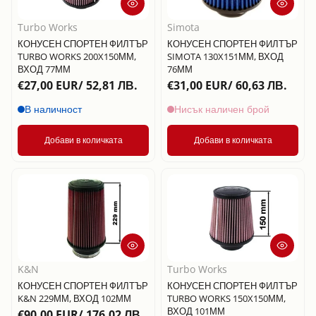
Turbo Works
Simota
КОНУСЕН СПОРТЕН ФИЛТЪР
КОНУСЕН СПОРТЕН ФИЛТЪР
TURBO WORKS 200X150ММ,
SIMOTA 130X151ММ, ВХОД
ВХОД 77ММ
76ММ
€27,00 EUR/ 52,81 ЛВ.
€31,00 EUR/ 60,63 ЛВ.
В наличност
Нисък наличен брой
Добави в количката
Добави в количката
K&N
Turbo Works
КОНУСЕН СПОРТЕН ФИЛТЪР
КОНУСЕН СПОРТЕН ФИЛТЪР
K&N 229ММ, ВХОД 102ММ
TURBO WORKS 150X150ММ,
ВХОД 101ММ
€90,00 EUR/ 176,02 ЛВ.