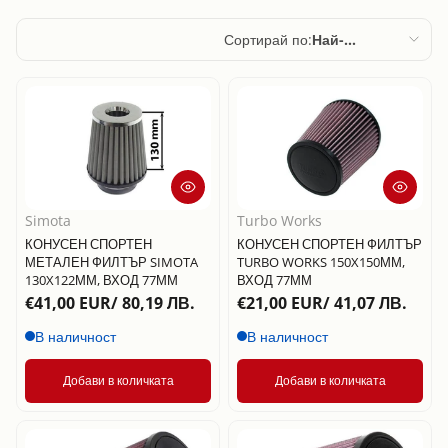
Сортирай по:
Най-
подходящи
Препоръчани
Най-подходящи
Най-продавани
По азбучен ред,
Simota
Turbo Works
A – Z
КОНУСЕН СПОРТЕН
КОНУСЕН СПОРТЕН ФИЛТЪР
МЕТАЛЕН ФИЛТЪР SIMOTA
TURBO WORKS 150X150ММ,
По азбучен ред,
130X122ММ, ВХОД 77ММ
ВХОД 77ММ
Z – A
€41,00 EUR/ 80,19 ЛВ.
€21,00 EUR/ 41,07 ЛВ.
Цена, от ниска
В наличност
В наличност
към висока
Добави в количката
Добави в количката
Цена, от висока
към ниска