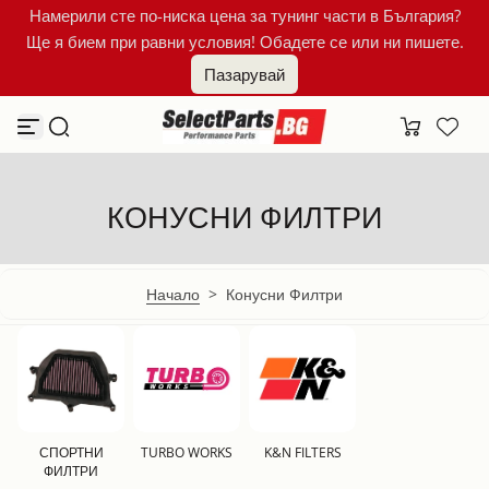
Намерили сте по-ниска цена за тунинг части в България?
Към съдържанието
Ще я бием при равни условия! Обадете се или ни пишете.
Пазарувай
КОНУСНИ ФИЛТРИ
Начало
>
Конусни Филтри
СПОРТНИ
TURBO WORKS
K&N FILTERS
ФИЛТРИ