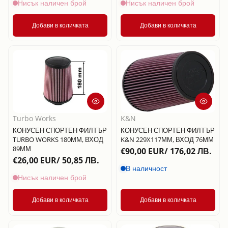
Нисък наличен брой
Нисък наличен брой
Добави в количката
Добави в количката
Turbo Works
K&N
КОНУСЕН СПОРТЕН ФИЛТЪР
КОНУСЕН СПОРТЕН ФИЛТЪР
TURBO WORKS 180ММ, ВХОД
K&N 229X117ММ, ВХОД 76ММ
89ММ
€90,00 EUR/ 176,02 ЛВ.
€26,00 EUR/ 50,85 ЛВ.
В наличност
Нисък наличен брой
Добави в количката
Добави в количката