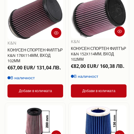
Дата, от стара
към нова
Дата, от нова
към стара
K&N
K&N
КОНУСЕН СПОРТЕН ФИЛТЪР
КОНУСЕН СПОРТЕН ФИЛТЪР
K&N 152X114ММ, ВХОД
K&N 178X114ММ, ВХОД
102ММ
102ММ
€82,00 EUR/ 160,38 ЛВ.
€67,00 EUR/ 131,04 ЛВ.
В наличност
В наличност
Добави в количката
Добави в количката