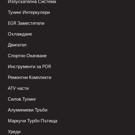
Изпускателна Система
Тунинг Интеркулери
EGR Заместители
Охлаждане
Двигател
Спортно Окачване
Инструменти за PDR
Ремонтни Комплекти
ATV части
Силов Тунинг
Алуминиеви Тръби
Маркучи Турбо Пътища
Уреди