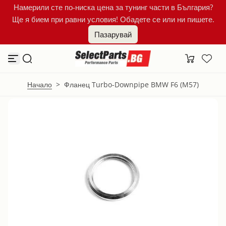
Намерили сте по-ниска цена за тунинг части в България?
К
Ще я бием при равни условия! Обадете се или ни пишете.
ъ
м
Пазарувай
с
ъ
д
ъ
р
ж
Начало
>
Фланец Turbo-Downpipe BMW F6 (M57)
а
н
и
е
т
о