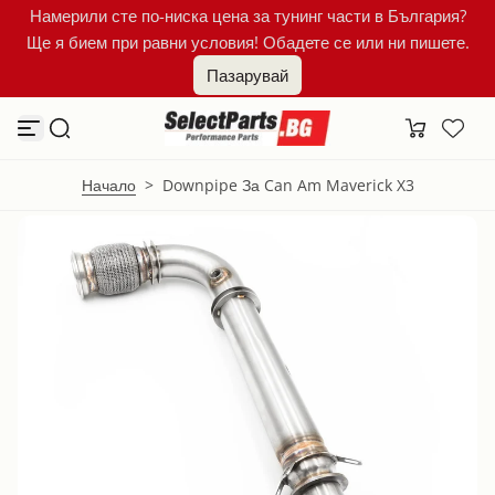
Намерили сте по-ниска цена за тунинг части в България?
К
Ще я бием при равни условия! Обадете се или ни пишете.
ъ
м
Пазарувай
с
ъ
д
ъ
р
ж
Начало
>
Downpipe За Can Am Maverick X3
а
н
и
е
т
о