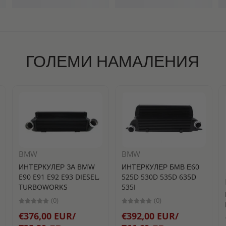
ГОЛЕМИ НАМАЛЕНИЯ
BMW
BMW
ИНТЕРКУЛЕР ЗА BMW
ИНТЕРКУЛЕР БМВ Е60
E90 E91 E92 E93 DIESEL,
525D 530D 535D 635D
TURBOWORKS
535I
(0)
(0)
€376,00 EUR/
€392,00 EUR/