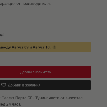
гаранция от производителя.
ад!
между Август 09 и Август 10.
!
Добави в количката
Добави в желания
т
Селект Партс БГ - Тунинг части от вносител
лед 24 часа