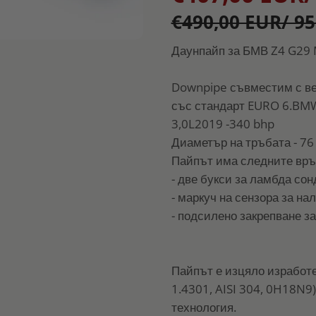
€490,00 EUR/ 95
Даунпайп за БМВ Z4 G29 
Downpipe съвместим с ве
със стандарт EURO 6.BM
3,0L2019 -340 bhp
Диаметър на тръбата - 76
Пайпът има следните връ
- две букси за ламбда сон
- маркуч на сензора за нал
- подсилено закрепване за
Пайпът е изцяло изработе
1.4301, AISI 304, 0H18N9)
технология.