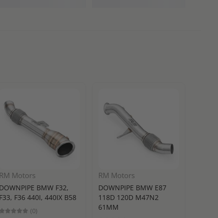
RM Motors
RM Motors
Turbo
DOWNPIPE BMW F32,
DOWNPIPE BMW E87
BLOW 
F33, F36 440I, 440IX B58
118D 120D M47N2
РАЗТ
61MM
(0)
TURB