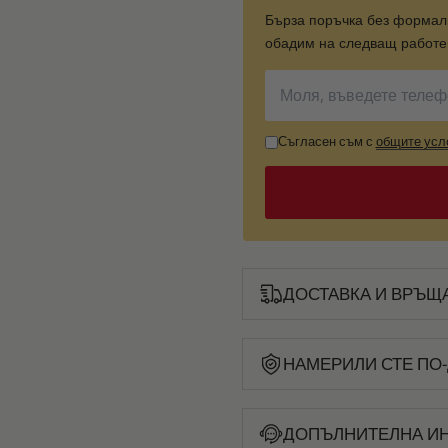
Бърза поръчка без формал
обадим на следващ работен
Съгласен съм с
общите усл
ДОСТАВКА И ВРЪЩ
НАМЕРИЛИ СТЕ ПО-
ДОПЪЛНИТЕЛНА И