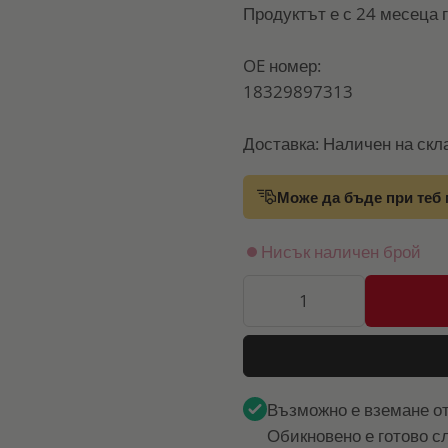
Продуктът е с 24 месеца 
OE номер:
18329897313
Доставка: Наличен на скл
Може да бъде при теб 
Нисък наличен брой
Възможно е вземане о
Обикновено е готово с