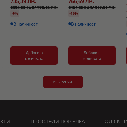
735,39 ЛВ.
766,69 ЛВ.
€398,00 EUR/ 778,42 ЛВ.
€464,00 EUR/ 907,51 ЛВ.
-6%
-16%
В наличност
В наличност
Добави в
Добави в
количката
количката
Виж всички
КТИ
ПРОСЛЕДИ ПОРЪЧКА
QUICK LI