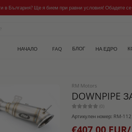
ти в България? Ще я бием при равни условия! Обадете се
БЛОГ
К
НАЧАЛО
FAQ
НА ЕДРО
RM Motors
DOWNPIPE ЗА
(0)
Артикулен номер: RM-11
€407,00 EUR/