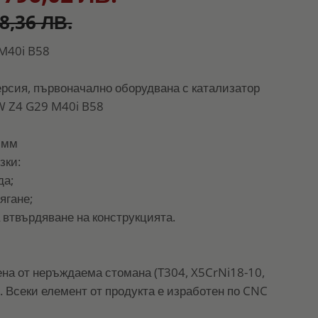
8,36 ЛВ.
M40i B58
рсия, първоначално оборудвана с катализатор
W Z4 G29 M40i B58
 мм
зки:
да;
ягане;
 втвърдяване на конструкцията.
на от неръждаема стомана (T304, X5CrNi18-10,
. Всеки елемент от продукта е изработен по CNC