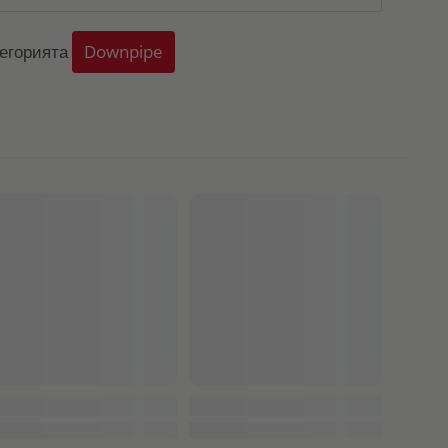
тегорията
Downpipe