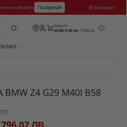
 или ни пишете.
Пазарувай
български
български
продукта
€0,00/ 0,00 лв.
/ 0,00 лв.
English
română
ОНТАКТ
 BMW Z4 G29 M40I B58
2127
 796,02 ЛВ.