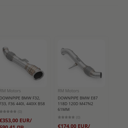
RM Motors
RM Motors
Turbo
DOWNPIPE BMW F32,
DOWNPIPE BMW E87
BLOW 
F33, F36 440I, 440IX B58
118D 120D M47N2
РАЗТ
61MM
(0)
TURB
(0)
€353,00 EUR/
25MM
€174,00 EUR/
690,41 ЛВ.