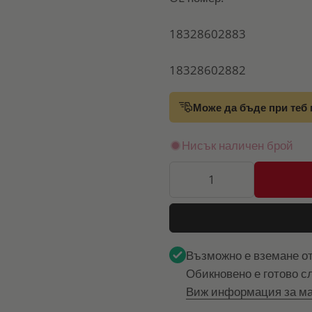
18328602883
18328602882
Може да бъде при теб 
Нисък наличен брой
Възможно е вземане о
Обикновено е готово с
Виж информация за ма