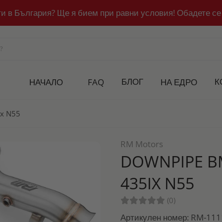
ти в България? Ще я бием при равни условия! Обадете се
БЛОГ
К
НАЧАЛО
FAQ
НА ЕДРО
ix N55
RM Motors
DOWNPIPE BMW
435IX N55
(0)
Артикулен номер: RM-11