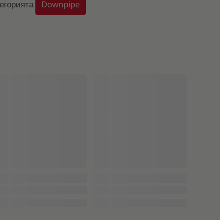
тегорията
Downpipe