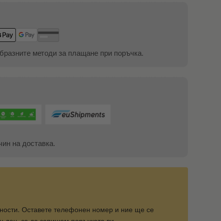
бразните методи за плащане при поръчка.
чин на доставка.
ности. Оставете телефонен номер и ние ще се
 ден, за да запишем поръчката ви.