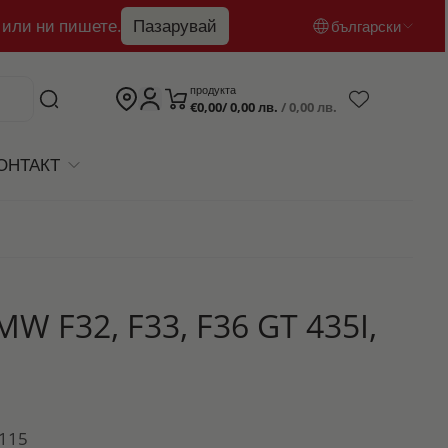
 или ни пишете.
Пазарувай
български
български
продукта
€0,00/ 0,00 лв.
/ 0,00 лв.
English
română
ОНТАКТ
 F32, F33, F36 GT 435I,
1115