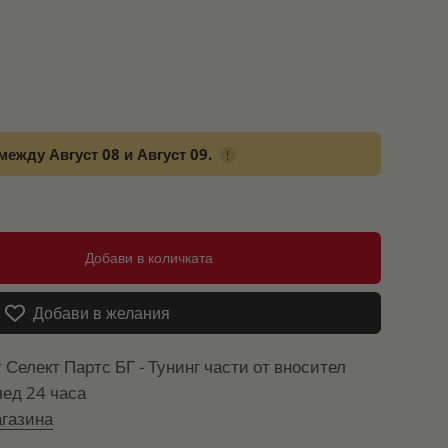
между Август 08 и Август 09.
!
Добави в количката
Добави в желания
т
Селект Партс БГ - Тунинг части от вносител
лед 24 часа
газина