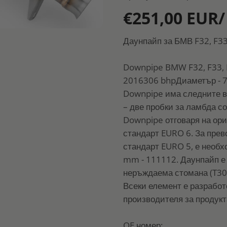
€251,00 EUR/
Даунпайп за БМВ F32, F33
Downpipe BMW F32, F33, 
2016306 bhpДиаметър - 
Downpipe има следните в
– две пробки за ламбда с
Downpipe отговаря на ори
стандарт EURO 6. За прев
стандарт EURO 5, е необх
mm - 111112. Даунпайп е 
неръждаема стомана (T304
Всеки елемент е разработ
производителя за продукт
OE номер: