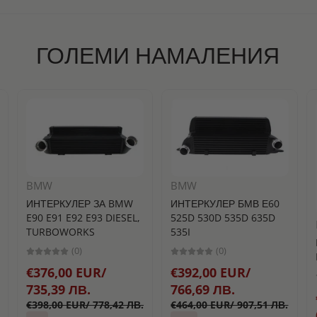
ГОЛЕМИ НАМАЛЕНИЯ
BMW
BMW
ИНТЕРКУЛЕР ЗА BMW
ИНТЕРКУЛЕР БМВ Е60
E90 E91 E92 E93 DIESEL,
525D 530D 535D 635D
TURBOWORKS
535I
(0)
(0)
€376,00 EUR/
€392,00 EUR/
735,39 ЛВ.
766,69 ЛВ.
€398,00 EUR/ 778,42 ЛВ.
€464,00 EUR/ 907,51 ЛВ.