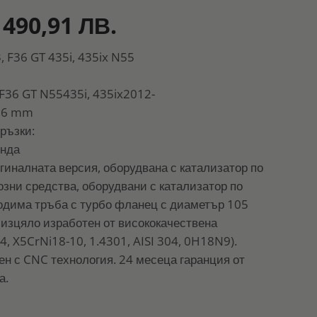
 490,91 ЛВ.
, F36 GT 435i, 435ix N55
F36 GT N55435i, 435ix2012-
76 mm
ръзки:
онда
гиналната версия, оборудвана с катализатор по
озни средства, оборудвани с катализатор по
одима тръба с турбо фланец с диаметър 105
изцяло изработен от висококачествена
, X5CrNi18-10, 1.4301, AISI 304, 0H18N9).
ен с CNC технология. 24 месеца гаранция от
а.