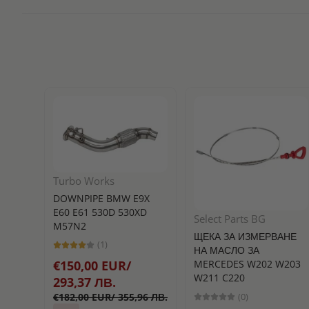
Turbo Works
DOWNPIPE BMW E9X
E60 E61 530D 530XD
Select Parts BG
M57N2
ЩЕКА ЗА ИЗМЕРВАНЕ
(1)
НА МАСЛО ЗА
MERCEDES W202 W203
€150,00 EUR/
W211 C220
293,37 ЛВ.
(0)
€182,00 EUR/ 355,96 ЛВ.