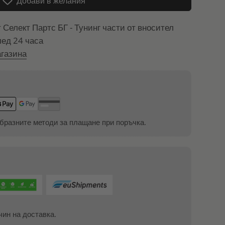
Добави в желания
т
Селект Партс БГ - Тунинг части от вносител
лед 24 часа
газина
бразните методи за плащане при поръчка.
чин на доставка.