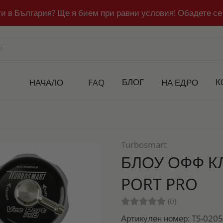
ти в България? Ще я бием при равни условия! Обадете се
БЛОГ
К
НАЧАЛО
FAQ
НА ЕДРО
Turbosmart
БЛОУ ОФФ К
PORT PRO
(0)
Артикулен номер: TS-020