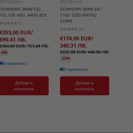
RM Motors
RM Motors
Turbo
DOWNPIPE BMW F32,
DOWNPIPE BMW E87
BLOW 
F33, F36 440I, 440IX B58
118D 120D M47N2
РАЗТ
61MM
(0)
TURB
(0)
€353,00 EUR/
25MM
€174,00 EUR/
690,41 ЛВ.
340,31 ЛВ.
€384,00 EUR/ 751,04 ЛВ.
€177
€225,00 EUR/ 440,06 ЛВ.
-8%
346,
-23%
В наличност
В наличност
Добави в
Добави в
количката
количката