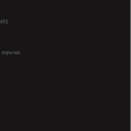
NKS
 поръчка