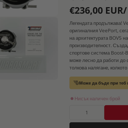
€236,00 EUR/
Легендата продължава! Ve
оригиналния VeePort, сег
на архитектурата BOV5 на
производителност. Създа
спортове система Boost-B
може лесно да работи до 
толкова налягане, колкото
Може да бъде при теб 
Нисък наличен брой