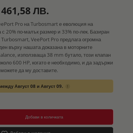
 461,58 ЛВ.
ePort Pro на Turbosmart е еволюция на
а с 20% по-малък размер и 33% по-лек. Базиран
 Turbosmart, VeePort Pro предлага огромна
ден върху нашата доказана в моторните
alance, използваща 38 mm бутало, този клапан
около 600 HP, когато е необходимо, и да задържи
 можете да му доставите.
между Август 08 и Август 09.
!
Добави в количката