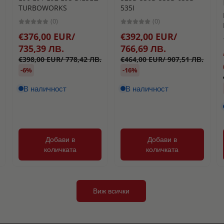
TURBOWORKS
535I
(0)
(0)
€376,00 EUR/
€392,00 EUR/
735,39 ЛВ.
766,69 ЛВ.
€398,00 EUR/ 778,42 ЛВ.
€464,00 EUR/ 907,51 ЛВ.
-6%
-16%
В наличност
В наличност
Добави в
Добави в
количката
количката
Виж всички