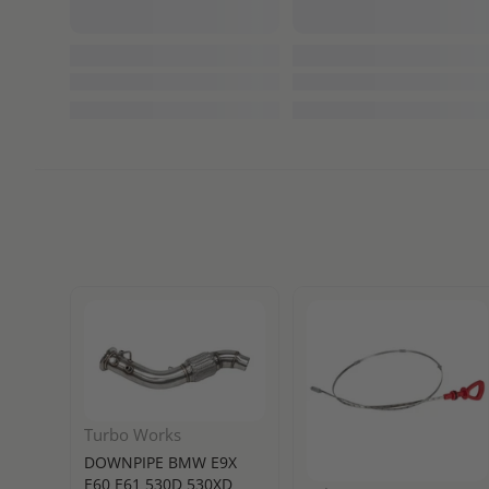
Turbo Works
DOWNPIPE BMW E9X
E60 E61 530D 530XD