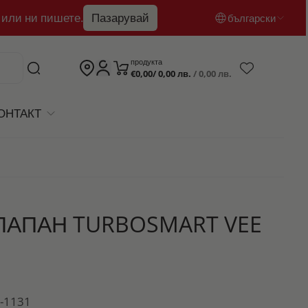
 или ни пишете.
Пазарувай
български
български
продукта
€0,00/ 0,00 лв.
/ 0,00 лв.
English
română
ОНТАКТ
ЛАПАН TURBOSMART VEE
5-1131