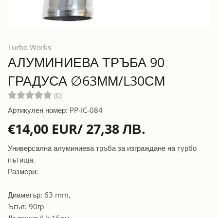
Turbo Works
АЛУМИНИЕВА ТРЪБА 90
ГРАДУСА ∅63ММ/L30СМ
(0)
Артикулен номер: PP-IC-084
€14,00 EUR/ 27,38 ЛВ.
Универсална алуминиева тръба за изграждане на турбо
пътища.
Размери:
Диаметър: 63 mm,
Ъгъл: 90гр
Дължина (L): 15см