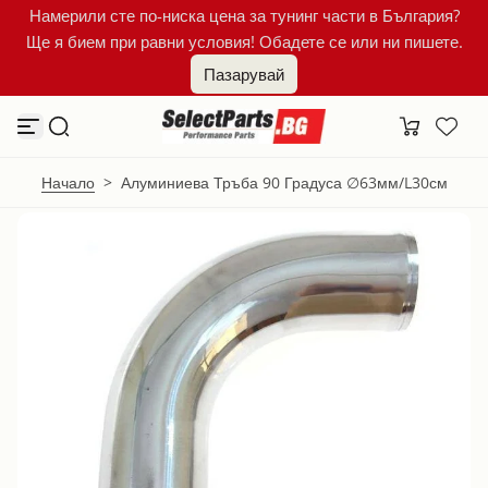
Намерили сте по-ниска цена за тунинг части в България?
К
Ще я бием при равни условия! Обадете се или ни пишете.
ъ
м
Пазарувай
с
ъ
д
ъ
р
ж
Начало
>
Алуминиева Тръба 90 Градуса ∅63мм/L30см
а
н
и
е
т
о