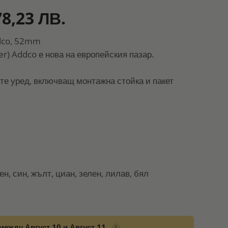
78,23 ЛВ.
ddco, 52mm
r) Addco е нова на европейския пазар.
те уред, включващ монтажна стойка и пакет
н, син, жълт, циан, зелен, лилав, бял
между Август 10 и Август 11.
!