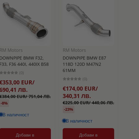
RM Motors
RM Motors
Turbo
DOWNPIPE BMW F32,
DOWNPIPE BMW E87
BLOW 
F33, F36 440I, 440IX B58
118D 120D M47N2
РАЗТ
61MM
(0)
TURB
(0)
€353,00 EUR/
25MM
€174,00 EUR/
690,41 ЛВ.
340,31 ЛВ.
€384,00 EUR/ 751,04 ЛВ.
€177
€225,00 EUR/ 440,06 ЛВ.
-8%
346,
-23%
В наличност
В наличност
Добави в
Добави в