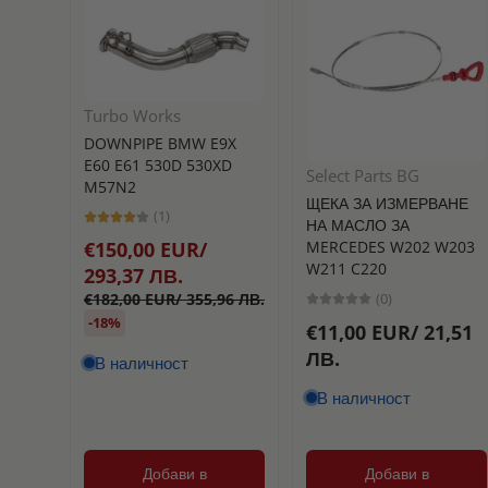
Turbo Works
DOWNPIPE BMW E9X
E60 E61 530D 530XD
Select Parts BG
M57N2
ЩЕКА ЗА ИЗМЕРВАНЕ
(1)
НА МАСЛО ЗА
MERCEDES W202 W203
€150,00 EUR/
W211 C220
293,37 ЛВ.
(0)
€182,00 EUR/ 355,96 ЛВ.
-18%
€11,00 EUR/ 21,51
ЛВ.
В наличност
В наличност
Добави в
Добави в