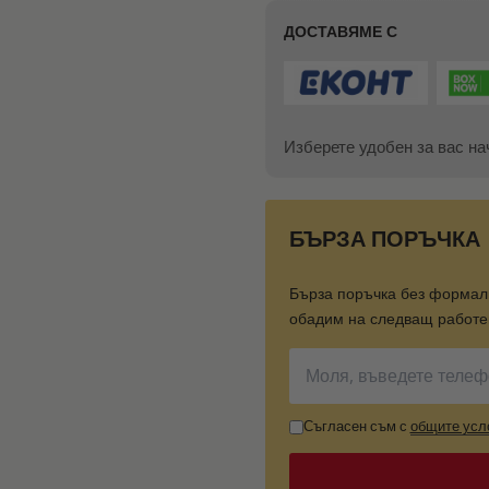
ДОСТАВЯМЕ С
Изберете удобен за вас на
БЪРЗА ПОРЪЧКА
Бърза поръчка без формал
обадим на следващ работен
Съгласен съм с
общите усл