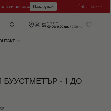
 или ни пишете.
Пазарувай
български
български
продукта
€0,00/ 0,00 лв.
/ 0,00 лв.
English
română
ОНТАКТ
 БУУСТМЕТЪР - 1 ДО
258