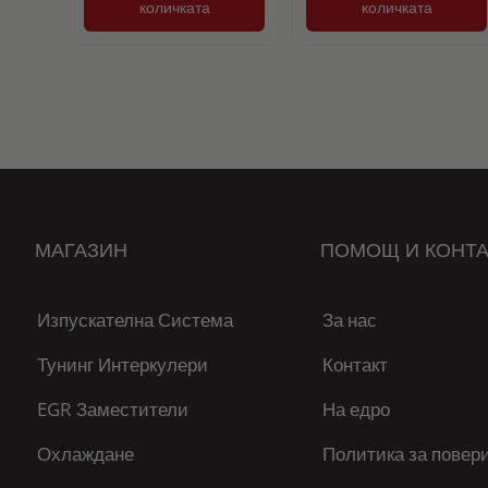
количката
количката
МАГАЗИН
ПОМОЩ И КОНТА
Изпускателна Система
За нас
Тунинг Интеркулери
Контакт
EGR Заместители
На едро
Охлаждане
Политика за повер