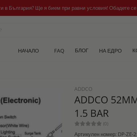
ти в България? Ще я бием при равни условия! Обадете се
БЛОГ
К
НАЧАЛО
FAQ
НА ЕДРО
ADDCO
ADDCO 52MM
1.5 BAR
(0)
Артикулен номер: DP-ZE-