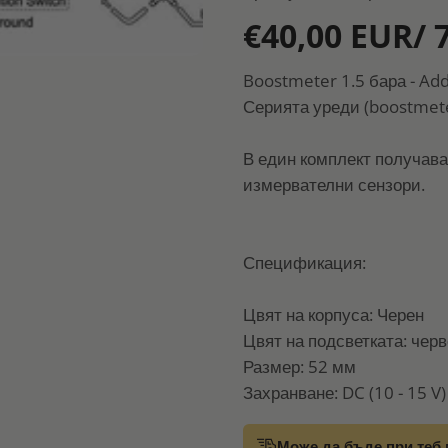
€40,00 EUR/ 
Boostmeter 1.5 бара - A
Серията уреди (boostmete
В един комплект получава
измервателни сензори.
Спецификация:
Цвят на корпуса: Черен
Цвят на подсветката: черве
Размер: 52 мм
Захранване: DC (10 - 15 V)
Може да бъде при теб 