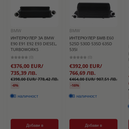
BMW
BMW
ИНТЕРКУЛЕР ЗА BMW
ИНТЕРКУЛЕР БМВ Е60
E90 E91 E92 E93 DIESEL,
525D 530D 535D 635D
TURBOWORKS
535I
(0)
(0)
€376,00 EUR/
€392,00 EUR/
735,39 ЛВ.
766,69 ЛВ.
€398,00 EUR/ 778,42 ЛВ.
€464,00 EUR/ 907,51 ЛВ.
-6%
-16%
В наличност
В наличност
Добави в
Добави в