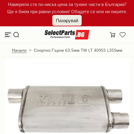
Намерили сте по-ниска цена за тунинг части в България?
К
Ще я бием при равни условия! Обадете се или ни пишете.
ъ
м
Пазарувай
с
ъ
д
ъ
р
ж
Начало
>
Спортно Гърне 63.5мм TW LT 409SS L355мм
а
н
и
е
т
о