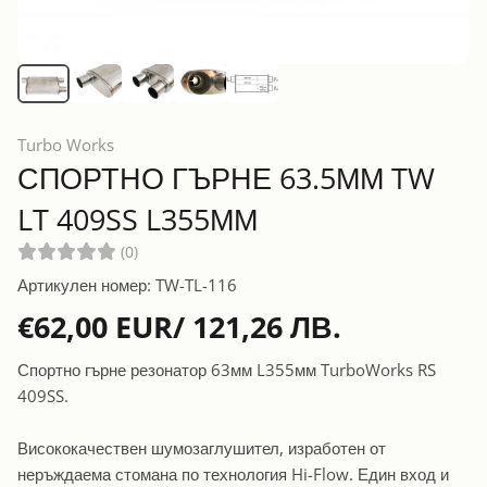
Turbo Works
СПОРТНО ГЪРНЕ 63.5ММ TW
LT 409SS L355ММ
(0)
Артикулен номер: TW-TL-116
€62,00 EUR/ 121,26 ЛВ.
Спортно гърне резонатор 63мм L355мм TurboWorks RS
409SS.
Висококачествен шумозаглушител, изработен от
неръждаема стомана по технология Hi-Flow. Един вход и