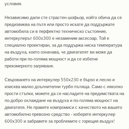
условия.
Независимо дали сте страстен шофьор, който обича да се
предизвиква на пътя или просто искате да поддържате
автомобила си в перфектно техническо състояние,
интеркулерът 600х300 е незаменим аксесоар. Той е
специално проектиран, за да поддържа ниска температура
на въздуха, което означава, че двигателят ви може да
работи при по-голяма мощност и да се избегне
прекомерното загряване.
Свързването на интеркулер 550х230 е бързо и лесно и
изисква малко доълнителни турбо пътища. Само с няколко
прости стъпки, можете да се насладите на предимствата на
по-добро охлаждане на въздуха и по-голяма мощност на
двигателя. Не правете компромиси с качеството на вашето
автомобилно превозно средство - изберете интеркулер
600х300 и забравете за проблемите с горещия въздух!