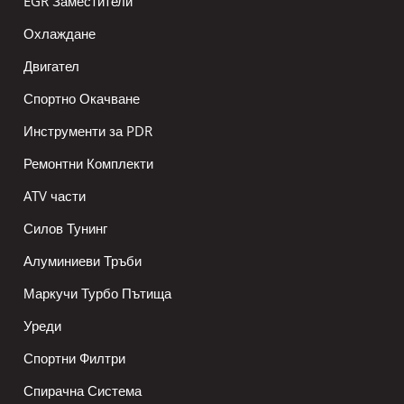
EGR Заместители
Охлаждане
Двигател
Спортно Окачване
Инструменти за PDR
Ремонтни Комплекти
ATV части
Силов Тунинг
Алуминиеви Тръби
Маркучи Турбо Пътища
Уреди
Спортни Филтри
Спирачна Система